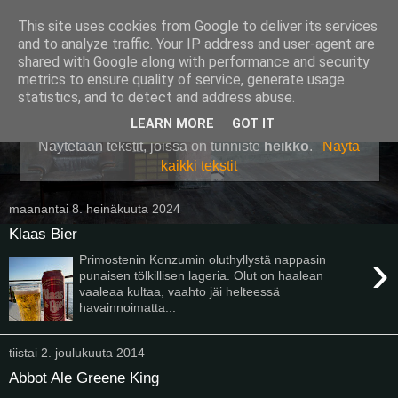
This site uses cookies from Google to deliver its services
Pullollinen
and to analyze traffic. Your IP address and user-agent are
shared with Google along with performance and security
metrics to ensure quality of service, generate usage
statistics, and to detect and address abuse.
▼
LEARN MORE
GOT IT
Näytetään tekstit, joissa on tunniste
heikko
.
Näytä
kaikki tekstit
maanantai 8. heinäkuuta 2024
Klaas Bier
›
Primostenin Konzumin oluthyllystä nappasin
punaisen tölkillisen lageria. Olut on haalean
vaaleaa kultaa, vaahto jäi helteessä
havainnoimatta...
tiistai 2. joulukuuta 2014
Abbot Ale Greene King