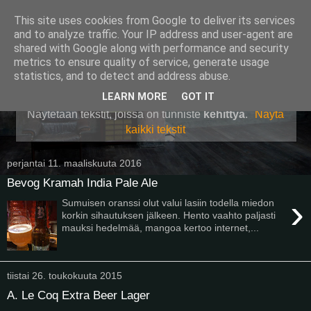
This site uses cookies from Google to deliver its services
Pullollinen
and to analyze traffic. Your IP address and user-agent are
shared with Google along with performance and security
metrics to ensure quality of service, generate usage
statistics, and to detect and address abuse.
▼
LEARN MORE
GOT IT
Näytetään tekstit, joissa on tunniste
kehittyä
.
Näytä
kaikki tekstit
perjantai 11. maaliskuuta 2016
Bevog Kramah India Pale Ale
›
Sumuisen oranssi olut valui lasiin todella miedon
korkin sihautuksen jälkeen. Hento vaahto paljasti
mauksi hedelmää, mangoa kertoo internet,...
tiistai 26. toukokuuta 2015
A. Le Coq Extra Beer Lager