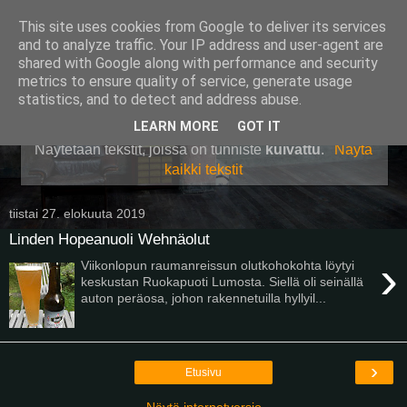
This site uses cookies from Google to deliver its services
Pullollinen
and to analyze traffic. Your IP address and user-agent are
shared with Google along with performance and security
metrics to ensure quality of service, generate usage
statistics, and to detect and address abuse.
▼
LEARN MORE
GOT IT
Näytetään tekstit, joissa on tunniste
kuivattu
.
Näytä
kaikki tekstit
tiistai 27. elokuuta 2019
Linden Hopeanuoli Wehnäolut
›
Viikonlopun raumanreissun olutkohokohta löytyi
keskustan Ruokapuoti Lumosta. Siellä oli seinällä
auton peräosa, johon rakennetuilla hyllyil...
›
Etusivu
Näytä internetversio