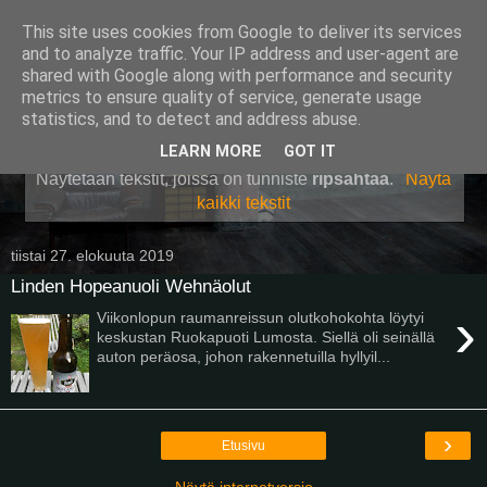
This site uses cookies from Google to deliver its services
Pullollinen
and to analyze traffic. Your IP address and user-agent are
shared with Google along with performance and security
metrics to ensure quality of service, generate usage
statistics, and to detect and address abuse.
▼
LEARN MORE
GOT IT
Näytetään tekstit, joissa on tunniste
ripsahtaa
.
Näytä
kaikki tekstit
tiistai 27. elokuuta 2019
Linden Hopeanuoli Wehnäolut
›
Viikonlopun raumanreissun olutkohokohta löytyi
keskustan Ruokapuoti Lumosta. Siellä oli seinällä
auton peräosa, johon rakennetuilla hyllyil...
›
Etusivu
Näytä internetversio