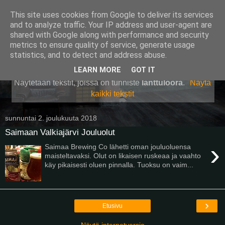
This site uses cookies from Google to deliver its services
Pullollinen
and to analyze traffic. Your IP address and user-agent are
shared with Google along with performance and security
metrics to ensure quality of service, generate usage
statistics, and to detect and address abuse.
▼
LEARN MORE
GOT IT
Näytetään tekstit, joissa on tunniste
lanttuloora
.
Näytä
kaikki tekstit
sunnuntai 2. joulukuuta 2018
Saimaan Valkiajärvi Jouluolut
›
Saimaa Brewing Co lähetti oman jouluoluensa
maisteltavaksi. Olut on likaisen ruskeaa ja vaahto
käy pikaisesti oluen pinnalla. Tuoksu on vaim...
›
Etusivu
Näytä internetversio