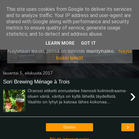
This site uses cookies from Google to deliver its services
Pullollinen
and to analyze traffic. Your IP address and user-agent are
shared with Google along with performance and security
metrics to ensure quality of service, generate usage
statistics, and to detect and address abuse.
▼
LEARN MORE
GOT IT
Näytetään tekstit, joissa on tunniste
mäntyhalko
.
Näytä
kaikki tekstit
lauantai 5. elokuuta 2017
Sori Brewing Ménage à Trois
›
Oranssi etiketti ennustelee hienosti kolmiodraama-
oluen väriä, väritys on kyllä lähellä täydellistä.
Vaahto on lyhyt ja katoaa lähes kokonaa...
›
Etusivu
Näytä internetversio