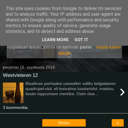
This site uses cookies from Google to deliver its services
Pullollinen
and to analyze traffic. Your IP address and user-agent are
shared with Google along with performance and security
metrics to ensure quality of service, generate usage
statistics, and to detect and address abuse.
▼
LEARN MORE
GOT IT
Näytetään tekstit, joissa on tunniste
paine
.
Näytä kaikki
tekstit
perjantai 16. syyskuuta 2016
Westvleteren 12
Maailman parhaaksi useastikin valittu belgialainen
›
quadrupel-olut, eli tosivahva luostariolut, maistuu
kesän loppumisen merkiksi. Ostin olue...
3 kommenttia:
›
Etusivu