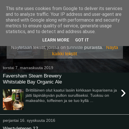
This site uses cookies from Google to deliver its services
Pullollinen
and to analyze traffic. Your IP address and user-agent are
shared with Google along with performance and security
metrics to ensure quality of service, generate usage
statistics, and to detect and address abuse.
▼
LEARN MORE
GOT IT
Näytetään tekstit, joissa on tunniste
puraista
.
Näytä
kaikki tekstit
torstai 7. marraskuuta 2019
Faversham Steam Brewery
Whitstable Bay Organic Ale
›
Brittiläinen olut kaatui lasiin kirkkaan kuparisena ja
jätti läpinäkyvän pullon surulliseksi. Tuoksu on
makeahko, toffeinen ja se tuo kyllä ...
perjantai 16. syyskuuta 2016
Westvleteren 12