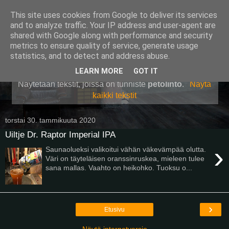
This site uses cookies from Google to deliver its services
Pullollinen
and to analyze traffic. Your IP address and user-agent are
shared with Google along with performance and security
metrics to ensure quality of service, generate usage
statistics, and to detect and address abuse.
▼
LEARN MORE
GOT IT
Näytetään tekstit, joissa on tunniste
petolinto
.
Näytä
kaikki tekstit
torstai 30. tammikuuta 2020
Uiltje Dr. Raptor Imperial IPA
›
Saunaolueksi valikoitui vähän väkevämpää olutta.
Väri on täyteläisen oranssinruskea, mieleen tulee
sana mallas. Vaahto on heikohko. Tuoksu o...
›
Etusivu
Näytä internetversio