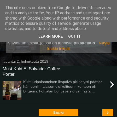
This site uses cookies from Google to deliver its services
Pullollinen
and to analyze traffic. Your IP address and user-agent are
shared with Google along with performance and security
metrics to ensure quality of service, generate usage
statistics, and to detect and address abuse.
▼
LEARN MORE
GOT IT
Näytetään tekstit, joissa on tunniste
pikakelaus
.
Näytä
kaikki tekstit
lauantai 2. helmikuuta 2019
Must Kuld El Salvador Coffee
Porter
›
Kulttuuripainotteinen iltapäivä piti tietysti päättää
hämeenlinnalaisen olutkulttuurin kehtoon eli
Birgeriin. Põhjalan bonusversio vanhasta ...
›
Etusivu