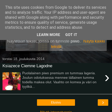
This site uses cookies from Google to deliver its services
Pullollinen
and to analyze traffic. Your IP address and user-agent are
shared with Google along with performance and security
metrics to ensure quality of service, generate usage
statistics, and to detect and address abuse.
▼
LEARN MORE
GOT IT
Näytetään tekstit, joissa on tunniste
piwo
.
Näytä kaikki
tekstit
torstai 18. joulukuuta 2014
Ksiazece Ciemne Lagodne
›
Puolalainen piwo premium on tummaa lageria.
Joulun odotuksessa mennee tällainen tumma
todella makea olut. Vaahto on komea ja väri on
tyylikä...
›
Etusivu
Näytä internetversio