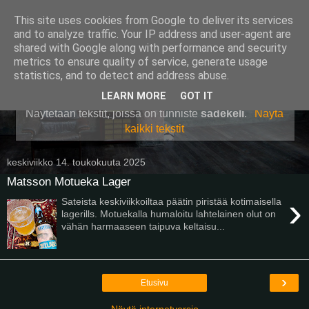
This site uses cookies from Google to deliver its services
Pullollinen
and to analyze traffic. Your IP address and user-agent are
shared with Google along with performance and security
metrics to ensure quality of service, generate usage
statistics, and to detect and address abuse.
▼
LEARN MORE
GOT IT
Näytetään tekstit, joissa on tunniste
sadekeli
.
Näytä
kaikki tekstit
keskiviikko 14. toukokuuta 2025
Matsson Motueka Lager
›
Sateista keskiviikkoiltaa päätin piristää kotimaisella
lagerills. Motuekalla humaloitu lahtelainen olut on
vähän harmaaseen taipuva keltaisu...
›
Etusivu
Näytä internetversio