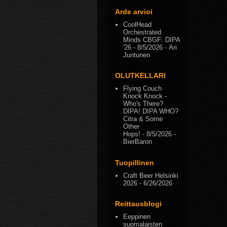
Arde arvioi
CoolHead
Orchestrated
Minds CBGF: DIPA
'26
- 8/5/2026
- Ari
Juntunen
OLUTKELLARI
Flying Couch
Knock Knock -
Who's There?
DIPA! DIPA WHO?
Citra & Some
Other
Hops!
- 8/5/2026
-
BierBaron
Tuopillinen
Craft Beer Helsinki
2026
- 6/26/2026
Reittausblogi
Eeppinen
suomalaisten