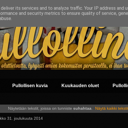
deliver its services and to analyze traffic. Your IP address and 
formance and security metrics to ensure quality of service, gen
abuse.
Pullollisen kuvia
Kuukauden oluet
Pullolli
Näytetään tekstit, joissa on tunniste
suhahtaa
.
Näytä kaikki teksti
ikko 31. joulukuuta 2014