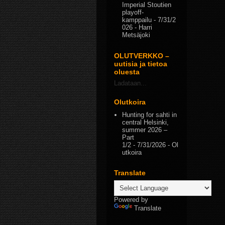
Imperial Stoutien
playoff-
kamppailu
- 7/31/2
026
- Harri
Metsäjoki
OLUTVERKKO –
uutisia ja tietoa
oluesta
Ladataan...
Olutkoira
Hunting for sahti in
central Helsinki,
summer 2026 –
Part
1/2
- 7/31/2026
- Ol
utkoira
Translate
Powered by
Translate