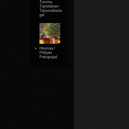
Tumma
Täyteläinen
Täysmallasla
ger
Hiiumaa /
Põhjala
Pekopojad