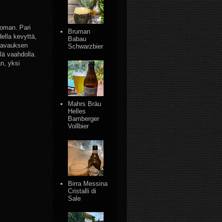
uoman. Pari
Bruman
ella kevyttä,
Babau
n avauksen
Schwarzbier
lä vaahdolla.
n, yksi
Mahrs Bräu
Helles
Bamberger
Vollbier
Birra Messina
Cristalli di
Sale