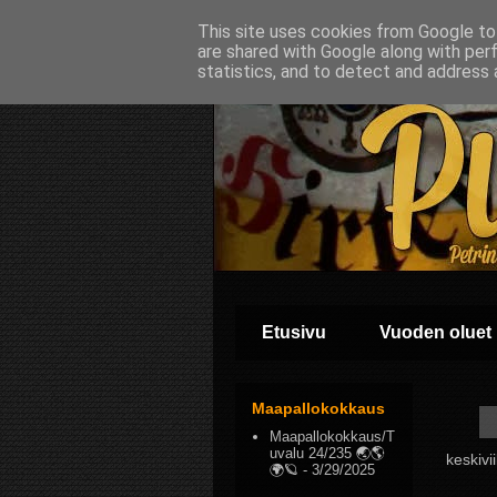
This site uses cookies from Google to 
are shared with Google along with per
statistics, and to detect and address 
Etusivu
Vuoden oluet
Maapallokokkaus
Maapallokokkaus/T
uvalu 24/235 🌏🌎
keskivi
🌍🪐
- 3/29/2025