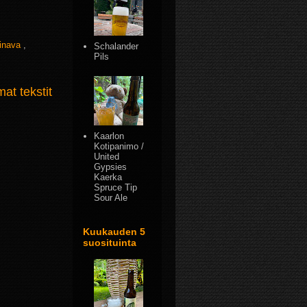
inava
,
Schalander
Pils
t tekstit
Kaarlon
Kotipanimo /
United
Gypsies
Kaerka
Spruce Tip
Sour Ale
Kuukauden 5
suosituinta