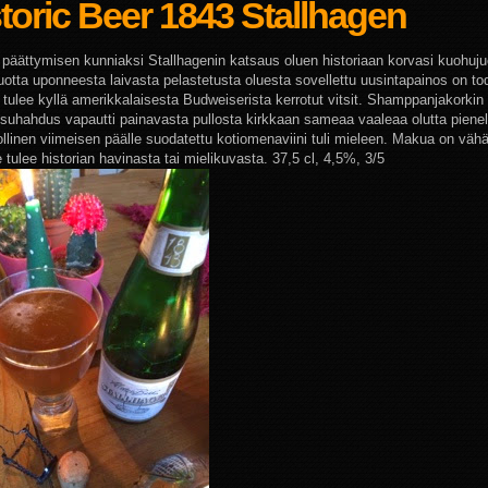
toric Beer 1843 Stallhagen
päättymisen kunniaksi Stallhagenin katsaus oluen historiaan korvasi kuohuj
uotta uponneesta laivasta pelastetusta oluesta sovellettu uusintapainos on tod
 tulee kyllä amerikkalaisesta Budweiserista kerrotut vitsit. Shamppanjakorki
suhahdus vapautti painavasta pullosta kirkkaan sameaa vaaleaa olutta pienel
ollinen viimeisen päälle suodatettu kotiomenaviini tuli mieleen. Makua on vähä
e tulee historian havinasta tai mielikuvasta. 37,5 cl, 4,5%, 3/5