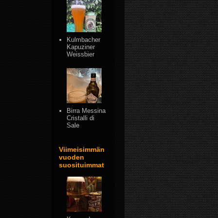
Kulmbacher
Kapuziner
Weissbier
Birra Messina
Cristalli di
Sale
Viimeisimmän
vuoden
suosituimmat