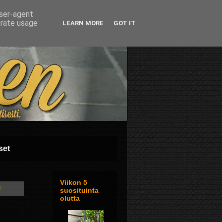
user-agent
erate usage
LEARN MORE
GOT IT
set
Viikon 5
t
suosituinta
olutta