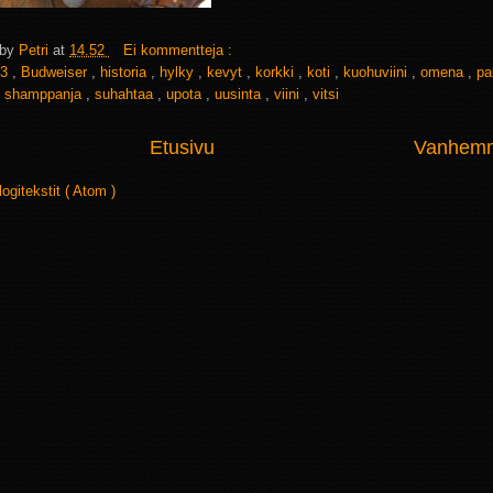
 by
Petri
at
14.52
Ei kommentteja :
3
,
Budweiser
,
historia
,
hylky
,
kevyt
,
korkki
,
koti
,
kuohuviini
,
omena
,
pa
,
shamppanja
,
suhahtaa
,
upota
,
uusinta
,
viini
,
vitsi
Etusivu
Vanhemma
logitekstit ( Atom )