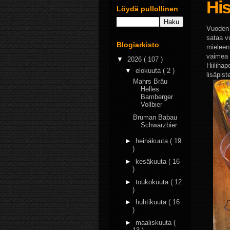
His
Löydä pullollinen
Vuoden 
sataa v
Blogiarkisto
mieleen
vaimea 
▼
2026
( 107 )
Hiilihap
▼
elokuuta
( 2 )
lisäpist
Mahrs Bräu
Helles
Bamberger
Vollbier
Bruman Babau
Schwarzbier
►
heinäkuuta
( 19
)
►
kesäkuuta
( 16
)
►
toukokuuta
( 12
)
►
huhtikuuta
( 16
)
►
maaliskuuta
(