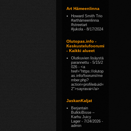
Art Hämeenlinna
Howard Smith Trio
#arthämeenlinna
#streetart
#jukola
- 8/17/2024
Olutopas.info -
Keskustelufoorumi
- Kaikki alueet
Olutkuvien lisäystä
parannettu
- 5/15/2
026
- <a
href="https://olutop
as.info/foorumi/me
mber.php?
action=profile&uid=
2">sayravai</a>
JaskanKaljat
Berjantain
BulkkiBisse –
Karhu Juicy
Lager
- 7/24/2026
-
admin