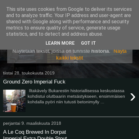
This site uses cookies from Google to deliver its services
Pullollinen
and to analyze traffic. Your IP address and user-agent are
shared with Google along with performance and security
metrics to ensure quality of service, generate usage
statistics, and to detect and address abuse.
▼
LEARN MORE
GOT IT
Näytetään tekstit, joissa on tunniste
historia
.
Näytä
kaikki tekstit
tiistai 28. toukokuuta 2019
Ground Zero Imperial Fuck
›
Iltakävely Bukarestin historiallisessa keskustassa
kohdistui olutbaarin metsästykseen, ensimmäisen
kohdalla pyöri niin tutusti betonimylly ...
perjantai 9. maaliskuuta 2018
A Le Coq Brewed In Dorpat
Imperial Extra Double Stout