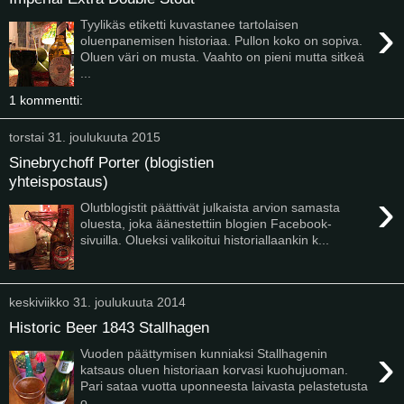
›
Tyylikäs etiketti kuvastanee tartolaisen
oluenpanemisen historiaa. Pullon koko on sopiva.
Oluen väri on musta. Vaahto on pieni mutta sitkeä
...
1 kommentti:
torstai 31. joulukuuta 2015
Sinebrychoff Porter (blogistien
yhteispostaus)
›
Olutblogistit päättivät julkaista arvion samasta
oluesta, joka äänestettiin blogien Facebook-
sivuilla. Olueksi valikoitui historiallaankin k...
keskiviikko 31. joulukuuta 2014
Historic Beer 1843 Stallhagen
›
Vuoden päättymisen kunniaksi Stallhagenin
katsaus oluen historiaan korvasi kuohujuoman.
Pari sataa vuotta uponneesta laivasta pelastetusta
o...