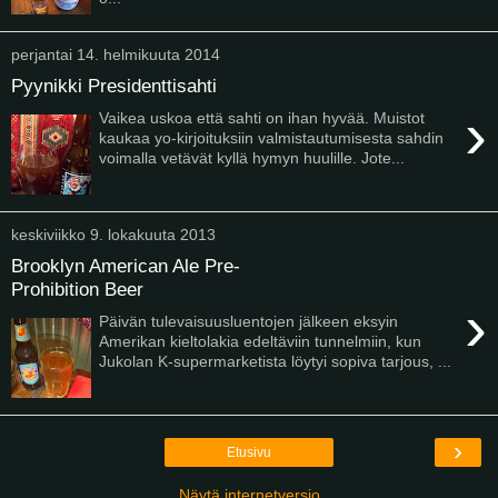
perjantai 14. helmikuuta 2014
Pyynikki Presidenttisahti
›
Vaikea uskoa että sahti on ihan hyvää. Muistot
kaukaa yo-kirjoituksiin valmistautumisesta sahdin
voimalla vetävät kyllä hymyn huulille. Jote...
keskiviikko 9. lokakuuta 2013
Brooklyn American Ale Pre-
Prohibition Beer
›
Päivän tulevaisuusluentojen jälkeen eksyin
Amerikan kieltolakia edeltäviin tunnelmiin, kun
Jukolan K-supermarketista löytyi sopiva tarjous, ...
›
Etusivu
Näytä internetversio