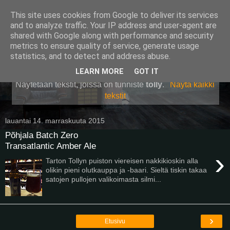
This site uses cookies from Google to deliver its services
Pullollinen
and to analyze traffic. Your IP address and user-agent are
shared with Google along with performance and security
metrics to ensure quality of service, generate usage
statistics, and to detect and address abuse.
▼
LEARN MORE
GOT IT
Näytetään tekstit, joissa on tunniste
tolly
.
Näytä kaikki
tekstit
lauantai 14. marraskuuta 2015
Põhjala Batch Zero
Transatlantic Amber Ale
›
Tarton Tollyn puiston viereisen nakkikioskin alla
olikin pieni olutkauppa ja -baari. Sieltä tiskin takaa
satojen pullojen valikoimasta silmi...
›
Etusivu