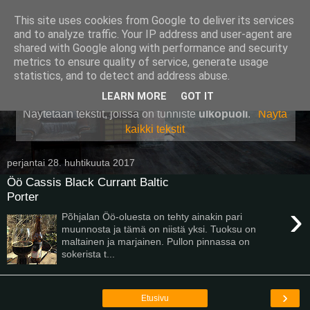
This site uses cookies from Google to deliver its services
Pullollinen
and to analyze traffic. Your IP address and user-agent are
shared with Google along with performance and security
metrics to ensure quality of service, generate usage
statistics, and to detect and address abuse.
▼
LEARN MORE
GOT IT
Näytetään tekstit, joissa on tunniste
ulkopuoli
.
Näytä
kaikki tekstit
perjantai 28. huhtikuuta 2017
Öö Cassis Black Currant Baltic
Porter
›
Põhjalan Öö-oluesta on tehty ainakin pari
muunnosta ja tämä on niistä yksi. Tuoksu on
maltainen ja marjainen. Pullon pinnassa on
sokerista t...
›
Etusivu