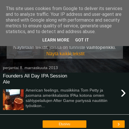
This site uses cookies from Google to deliver its services
Pullollinen
and to analyze traffic. Your IP address and user-agent are
shared with Google along with performance and security
metrics to ensure quality of service, generate usage
statistics, and to detect and address abuse.
▼
LEARN MORE
GOT IT
Näytetään tekstit, joissa on tunniste
vaihtopenkki
.
Näytä kaikki tekstit
perjantai 8. marraskuuta 2013
Founders All Day IPA Session
Ale
›
American feelings, musiikkina Tom Petty ja
juomana amerikkalaista IPAa kotona omien
sählypelailujen After Game partyssä nautittiin
työviikon...
›
Etusivu