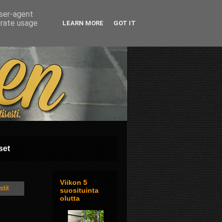
user-agent
erate usage
LEARN MORE
GOT IT
set
Viikon 5
stit
suosituinta
olutta