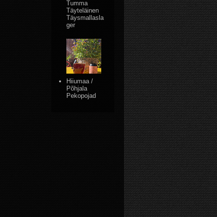
Tumma
Täyteläinen
Täysmallasla
ger
Hiiumaa /
Põhjala
Pekopojad