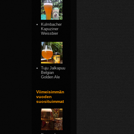
Kulmbacher
Kapuziner
Weissbier
Tuju Jalkapuu
Belgian
Golden Ale
Viimeisimmän
vuoden
suosituimmat