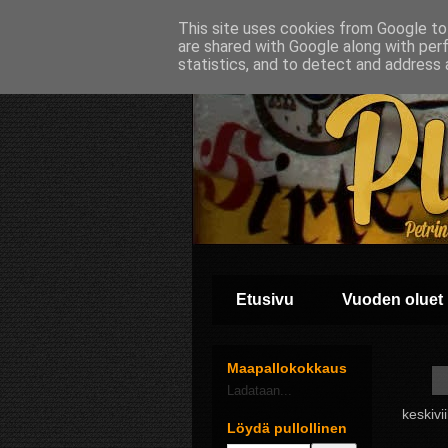
This site uses cookies from Google to 
are shared with Google along with per
statistics, and to detect and address 
Etusivu
Vuoden oluet
Maapallokokkaus
Ladataan...
keskivi
Löydä pullollinen