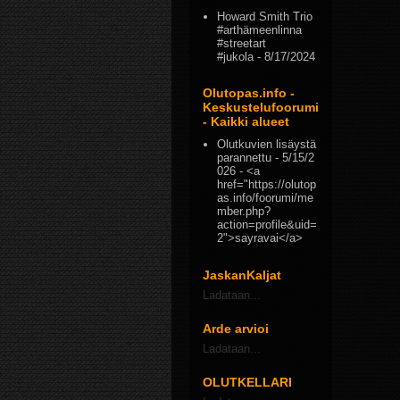
Howard Smith Trio
#arthämeenlinna
#streetart
#jukola
- 8/17/2024
Olutopas.info -
Keskustelufoorumi
- Kaikki alueet
Olutkuvien lisäystä
parannettu
- 5/15/2
026
- <a
href="https://olutop
as.info/foorumi/me
mber.php?
action=profile&uid=
2">sayravai</a>
JaskanKaljat
Ladataan...
Arde arvioi
Ladataan...
OLUTKELLARI