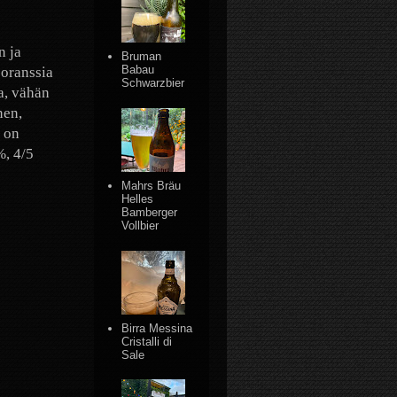
n ja
Bruman
Babau
 oranssia
Schwarzbier
a, vähän
nen,
t on
%, 4/5
Mahrs Bräu
Helles
Bamberger
Vollbier
Birra Messina
Cristalli di
Sale