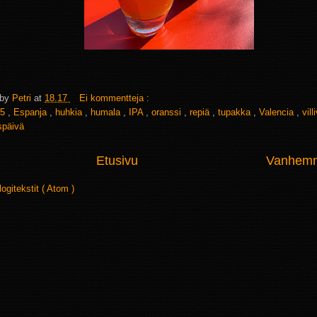
 by
Petri
at
18.17
Ei kommentteja :
5
,
Espanja
,
huhkia
,
humala
,
IPA
,
oranssi
,
repiä
,
tupakka
,
Valencia
,
vill
späivä
Etusivu
Vanhemma
logitekstit ( Atom )