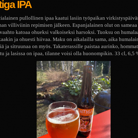
iga IPA
ialainen pullollinen ipaa kaatui lasiin työpaikan virkistyspäivä
han villiviinin repimisen jälkeen. Espanjalainen olut on sameaa
 vaahto katoaa ohueksi valkoiseksi harsoksi. Tuoksu on humala
aakin ja ohuesti hiivaa. Maku on aikalailla sama, aika humalai
iä ja sitruunaa on myös. Takaterassille paistaa aurinko, homma
tu ja lasissa on ipaa, tilanne voisi olla huonompikin. 33 cl, 6,5 