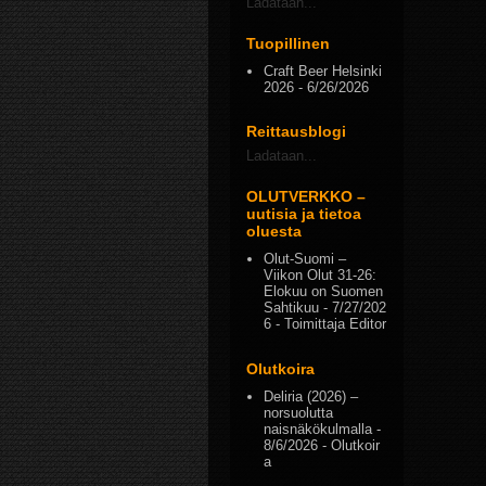
Ladataan...
Tuopillinen
Craft Beer Helsinki
2026
- 6/26/2026
Reittausblogi
Ladataan...
OLUTVERKKO –
uutisia ja tietoa
oluesta
Olut-Suomi –
Viikon Olut 31-26:
Elokuu on Suomen
Sahtikuu
- 7/27/202
6
- Toimittaja Editor
Olutkoira
Deliria (2026) –
norsuolutta
naisnäkökulmalla
-
8/6/2026
- Olutkoir
a