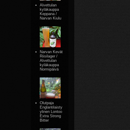
Alvettulan
kyläkauppa
Keppana /
Narvan Kiulu
Narvan Kevät
Riisilager /
Alvettulan
kyläkauppa
Normipäivä
Olutpaja
Englantilaisty
ylinen Lontoo
Extra Strong
Bitter