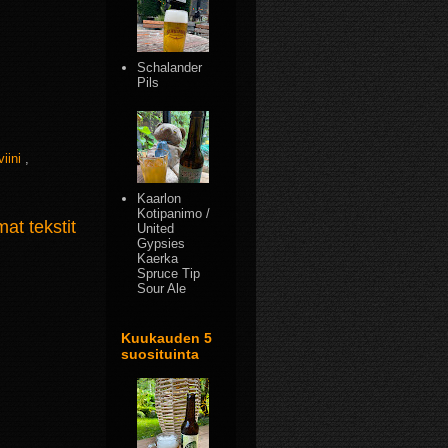
Schalander
Pils
iviini
,
Kaarlon
Kotipanimo /
t tekstit
United
Gypsies
Kaerka
Spruce Tip
Sour Ale
Kuukauden 5
suosituinta