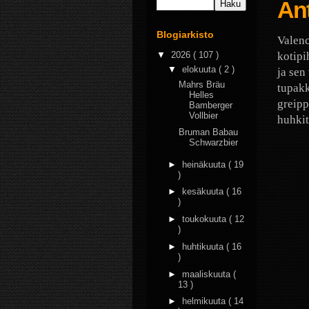
Ant
Blogiarkisto
Valenc
▼
2026
( 107 )
kotipi
▼
elokuuta
( 2 )
ja sen
Mahrs Bräu
tupakk
Helles
greipp
Bamberger
Vollbier
huhkit
Bruman Babau
Schwarzbier
►
heinäkuuta
( 19
)
►
kesäkuuta
( 16
)
►
toukokuuta
( 12
)
►
huhtikuuta
( 16
)
►
maaliskuuta
(
13 )
►
helmikuuta
( 14