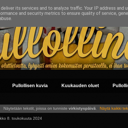
deliver its services and to analyze traffic. Your IP address and 
formance and security metrics to ensure quality of service, gen
abuse.
Pullollisen kuvia
Kuukauden oluet
Pullolli
Näytetään tekstit, joissa on tunniste
virkistyspäivä
.
Näytä kaikki tek
ikko 8. toukokuuta 2024