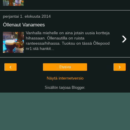
perjantai 1. elokuuta 2014
Óllenaut Vanamees
›
Vanhalla miehelle on aina jotain uusia kortteja
hihassaan. Óllenautilla on ruista
ranteessa/hihassa. Tuoksu on tässä Õllepood
nr1:stä hankit...
‹
›
Etusivu
Näytä internetversio
Sisällön tarjoaa
Blogger
.