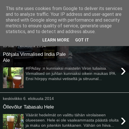
This site uses cookies from Google to deliver its services
Pullollinen
and to analyze traffic. Your IP address and user-agent are
shared with Google along with performance and security
metrics to ensure quality of service, generate usage
statistics, and to detect and address abuse.
▼
LEARN MORE
GOT IT
torstai 7. elokuuta 2014
Pōhjala Virmalised India Pale
Ale
›
#IPAday :n kunniaksi maistelin Viron tuliaisia.
Virmalised on juhlan kunniaksi oikein maukas IPA.
Ensi hörppy maistui vetiseltä ja sitruunal...
keskiviikko 6. elokuuta 2014
Õllevõlur Tabasalu Hele
›
Väärät hedelmät on valittu tähän virolaiseen
olueeseen. Hele ei ole vaaleammasta päästä oluita
ja maku on jotenkin tunkkanen. Vähän on hiiva...