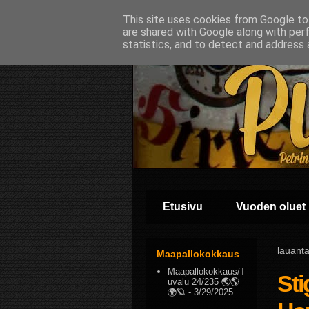
This site uses cookies from Google to 
are shared with Google along with per
statistics, and to detect and address 
Etusivu
Vuoden oluet
lauant
Maapallokokkaus
Maapallokokkaus/T
Sti
uvalu 24/235 🌏🌎
🌍🪐
- 3/29/2025