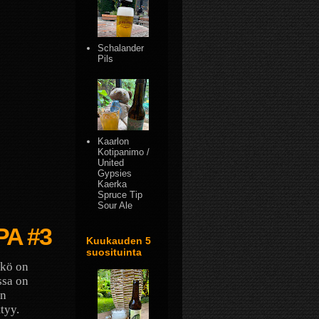
Schalander
Pils
Kaarlon
Kotipanimo /
United
Gypsies
Kaerka
Spruce Tip
Sour Ale
PA #3
Kuukauden 5
suosituinta
äkö on
ssa on
än
tyy.