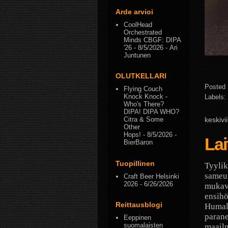
Arde arvioi
CoolHead
Orchestrated
Minds CBGF: DIPA
'26
- 8/5/2026
- Ari
Juntunen
OLUTKELLARI
Posted
Flying Couch
Knock Knock -
Labels:
Who's There?
DIPA! DIPA WHO?
keskivi
Citra & Some
Other
Hops!
- 8/5/2026
-
Lai
BierBaron
Tuopillinen
Tyylik
sameut
Craft Beer Helsinki
2026
- 6/26/2026
mukava
ensihö
Reittausblogi
Humala
parane
Eeppinen
suomalaisten
maailm