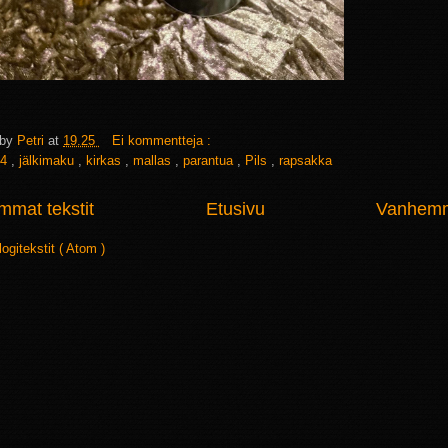
 by
Petri
at
19.25
Ei kommentteja :
4
,
jälkimaku
,
kirkas
,
mallas
,
parantua
,
Pils
,
rapsakka
mat tekstit
Etusivu
Vanhemma
logitekstit ( Atom )