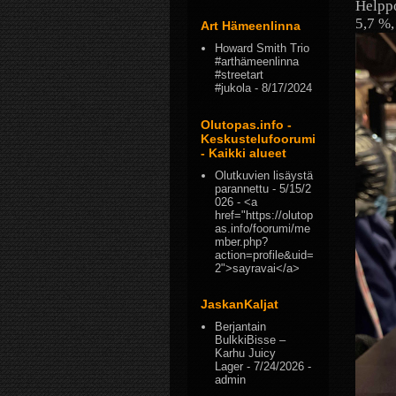
Helppo
5,7 %,
Art Hämeenlinna
Howard Smith Trio
#arthämeenlinna
#streetart
#jukola
- 8/17/2024
Olutopas.info -
Keskustelufoorumi
- Kaikki alueet
Olutkuvien lisäystä
parannettu
- 5/15/2
026
- <a
href="https://olutop
as.info/foorumi/me
mber.php?
action=profile&uid=
2">sayravai</a>
JaskanKaljat
Berjantain
BulkkiBisse –
Karhu Juicy
Lager
- 7/24/2026
-
admin