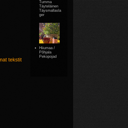
Tumma
Täyteläinen
Täysmallasla
ger
Hiiumaa /
Põhjala
Pekopojad
t tekstit