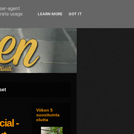
user-agent
erate usage
LEARN MORE
GOT IT
set
Viikon 5
suosituinta
ial -
olutta