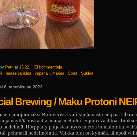
 by
Petri
at
13.22
Ei kommentteja :
4
,
hasselpähkinä
,
imperial
,
Makea
,
Stout
,
Suklaa
tai 6. tammikuuta 2023
ial Brewing / Maku Protoni NEI
isen janojuomaksi Bruuverissa valitsin hanasta neipaa. Ulkon
sta ja näyttää raskaalta ananasmehulta, ei juuri vaahtoa. Tuoksu
a hedelmiä. Hörppäily paljastaa myös mietoa humalointia, väh
ttä, pehmeää hedelmöintiä. Vaikka olut on kylmää, lämpöä välit