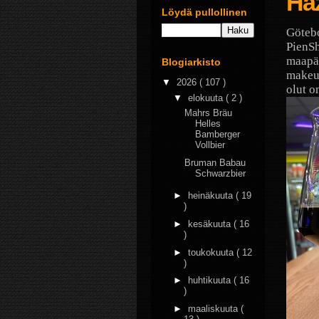
Haz
Löydä pullollinen
Götebo
PienSh
maapä
Blogiarkisto
makeut
▼
2026
( 107 )
olut o
▼
elokuuta
( 2 )
Mahrs Bräu
Helles
Bamberger
Vollbier
Bruman Babau
Schwarzbier
►
heinäkuuta
( 19
)
►
kesäkuuta
( 16
)
►
toukokuuta
( 12
)
►
huhtikuuta
( 16
)
►
maaliskuuta
(