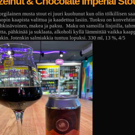
elnut & Chocolate Imperial Sto
rgilainen musta stout ei juuri kuohunut kun olin tölkillisen sa
opin kaapista valittua ja kaadettua lasiin. Tuoksu on konvehti
hkinävoinen, makea ja paksu.
Maku on samoilla linjoilla, tah
ta, pähkinää ja suklaata, alkoholi kyllä lämmittää vaikka kaa
nkin. Jotenkin salmiakkia tuntuu lopuksi. 330 ml, 13 %, 4/5