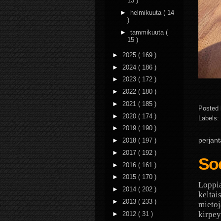
13 )
►
helmikuuta
( 14
)
►
tammikuuta
(
15 )
►
2025
( 169 )
►
2024
( 186 )
►
2023
( 172 )
►
2022
( 180 )
►
2021
( 185 )
Posted
►
2020
( 174 )
Labels:
►
2019
( 190 )
perjan
►
2018
( 197 )
►
2017
( 192 )
Soc
►
2016
( 161 )
►
2015
( 170 )
Loppia
►
2014
( 202 )
keltai
►
2013
( 233 )
mietoj
kirpey
►
2012
( 31 )