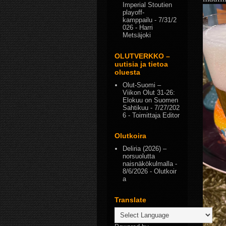
Imperial Stoutien
playoff-
kamppailu
- 7/31/2
026
- Harri
Metsäjoki
OLUTVERKKO –
uutisia ja tietoa
oluesta
Olut-Suomi –
Viikon Olut 31-26:
Elokuu on Suomen
Sahtikuu
- 7/27/202
6
- Toimittaja Editor
Olutkoira
Deliria (2026) –
norsuolutta
naisnäkökulmalla
-
8/6/2026
- Olutkoir
a
Translate