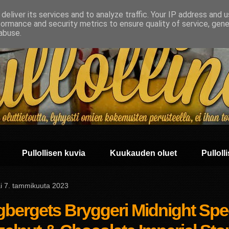
deliver its services and to analyze traffic. Your IP address and 
formance and security metrics to ensure quality of service, gen
abuse.
Pullollisen kuvia
Kuukauden oluet
Pullolli
ai 7. tammikuuta 2023
gbergets Bryggeri Midnight Spec