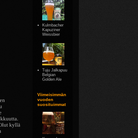
Kulmbacher
Kapuziner
Weissbier
Tuju Jalkapuu
Belgian
Golden Ale
Viimeisimmän
vuoden
sen
suosituimmat
u
e
akkuutta.
Olut kyllä
n