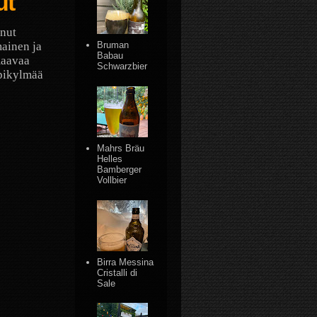
ut
anut
mainen ja
Bruman
Babau
maavaa
Schwarzbier
ppikylmää
Mahrs Bräu
Helles
Bamberger
Vollbier
Birra Messina
Cristalli di
Sale