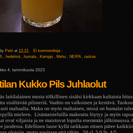
 by
Petri
at
13.13
Ei kommentteja :
5
,
hedelmä
,
humala
,
Kamppi
,
Mehu
,
NEIPA
,
raskas
ikko 4. tammikuuta 2023
tilan Kukko Pils Juhlaolut
äs laitilalainen musta tölkillinen sisälsi kirkkaan kultaista hitu
ta sisältävää pilsneriä. Vaahto on valkoinen ja kestävä. Tuoksu
sti maltaalta. Maku on myös maltainen, missä on humalat tule
rpyllä mieleen.
Lisämaisteluilla makeutta löytyy ja myös raps
t ovat viljaisia ja ne maistuvat lopulta enemmän jälkimaussa. 
e juodessa. Edellinen lause kyllä tarkkaan ottaen pätee kaikkii
an oluisiin, mutta sovitaan että tähän.
50 cl, 5,0 %, 4/5