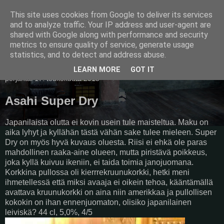
This site uses cookies from Google to deliver its services
Pullollinen
and to analyze traffic. Your IP address and user-agent are
shared with Google along with performance and security
metrics to ensure quality of service, generate usage
statistics, and to detect and address abuse.
▼
LEARN MORE
GOT IT
perjantai 17. toukokuuta 2013
Asahi Super Dry
Japanilaista olutta ei kovin usein tule maisteltua. Maku on
aika lyhyt ja kyllähän tästä vähän sake tulee mieleen. Super
Dry on myös hyvä kuvaus oluesta. Riisi ei ehkä ole paras
mahdollinen raaka-aine olueen, mutta piristävä poikkeus,
joka kyllä kuivuu ikeniin, ei taida toimia janojuomana.
Korkkina pullossa oli kierrrekruunukorkki, hetki meni
ihmetellessä että miksi avaaja ei oikein tehoa, kääntämällä
avattava kruunukorkki on aina niin amerikkaa ja pullollisen
kokokin on ihan ennenjuomaton, olisiko japanilainen
leiviskä? 44 cl, 5,0%, 4/5