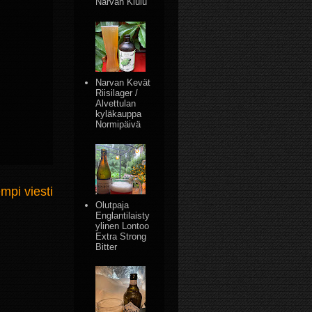
Narvan Kiulu
Narvan Kevät
Riisilager /
Alvettulan
kyläkauppa
Normipäivä
mpi viesti
Olutpaja
Englantilaisty
ylinen Lontoo
Extra Strong
Bitter