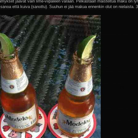
mykset jäävät vain lime-viipaleen varaan. Pelkästään maisteltua maku on lyh
 sanoa että kuiva (sanottu). Suuhun ei jää makua ennenkin olut on nielaista. 3