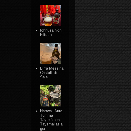
Ichnusa Non
Filtrata
Birra Messina
Cristalli di
Sale
Hartwall Aura
Tumma
Täyteläinen
Täysmallasla
ger