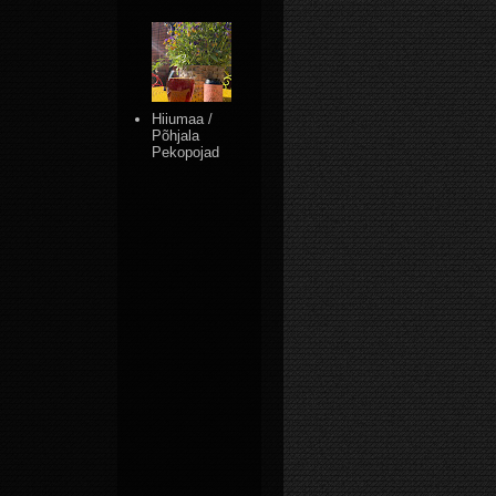
Hiiumaa /
Põhjala
Pekopojad