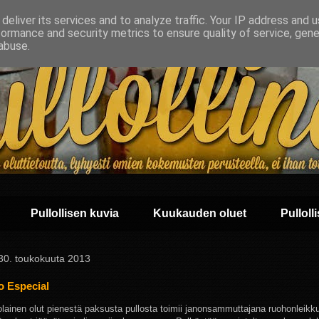
deliver its services and to analyze traffic. Your IP address and 
formance and security metrics to ensure quality of service, gen
abuse.
Pullollisen kuvia
Kuukauden oluet
Pullolli
 30. toukokuuta 2013
 Especial
lainen olut pienestä paksusta pullosta toimii janonsammuttajana ruohonleikku