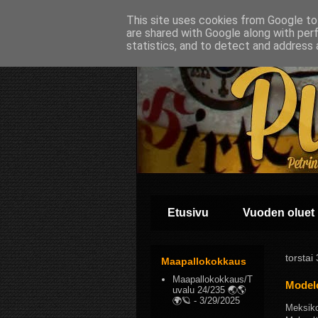
This site uses cookies from Google to 
are shared with Google along with per
statistics, and to detect and address 
Etusivu
Vuoden oluet
torstai
Maapallokokkaus
Maapallokokkaus/T
Modelo
uvalu 24/235 🌏🌎
🌍🪐
- 3/29/2025
Meksiko