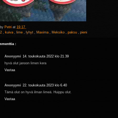
 by
Petri
at
19.17
2
,
kuiva
,
lime
,
lyhyt
,
Maxima
,
Meksiko
,
paksu
,
pieni
mmenttia :
Anonyymi
14. toukokuuta 2022 klo 21.39
hyvä olut janoon limen kera
Vastaa
Anonyymi
22. toukokuuta 2023 klo 6.40
Tämä olut on hyvä ilman limeä. Huippu olut.
Vastaa