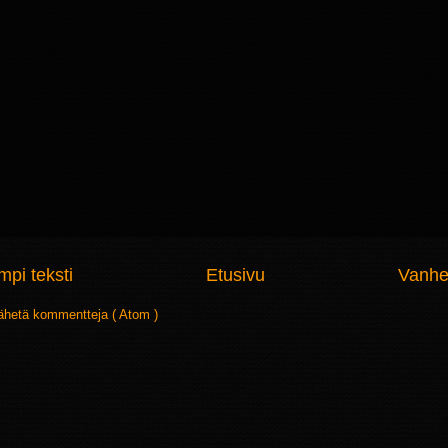
pi teksti
Etusivu
Vanhe
ähetä kommentteja ( Atom )