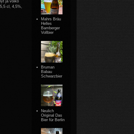
yt ja voiko
5,5 cl, 4,5%,
Mahrs Bräu
Helles
Bamberger
Vollbier
Bruman
Babau
Schwarzbier
Neulich
Original Das
Bier für Berlin