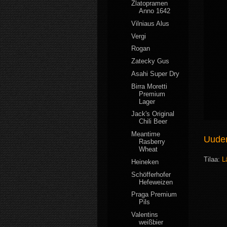
Zlatopramen
Anno 1642
Vilniaus Alus
Vergi
Rogan
Zatecky Gus
Asahi Super Dry
Birra Moretti
Premium
Lager
Jack's Original
Chili Beer
Meantime
Uudem
Rasberry
Wheat
Tilaa:
L
Heineken
Schöfferhofer
Hefeweizen
Praga Premium
Pils
Valentins
weißbier