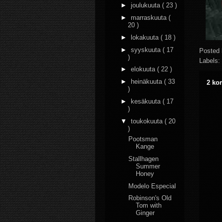
►
joulukuuta
( 23 )
►
marraskuuta
(
20 )
►
lokakuuta
( 18 )
►
syyskuuta
( 17
Posted
)
Labels:
►
elokuuta
( 22 )
►
heinäkuuta
( 33
2 ko
)
►
kesäkuuta
( 17
)
▼
toukokuuta
( 20
)
Pootsman
Kange
Stallhagen
Summer
Honey
Modelo Especial
Robinson's Old
Tom with
Ginger