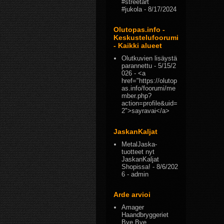
#streetart
#jukola
- 8/17/2024
Olutopas.info -
Keskustelufoorumi
- Kaikki alueet
Olutkuvien lisäystä
parannettu
- 5/15/2
026
- <a
href="https://olutop
as.info/foorumi/me
mber.php?
action=profile&uid=
2">sayravai</a>
JaskanKaljat
MetalJaska-
tuotteet nyt
JaskanKaljat
Shopissa!
- 8/6/202
6
- admin
Arde arvioi
Amager
Haandbryggeriet
Bye Bye