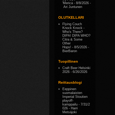
'Merica
- 8/8/2026
-
Ari Juntunen
OLUTKELLARI
Flying Couch
Knock Knock -
Who's There?
DIPA! DIPA WHO?
Citra & Some
Other
Hops!
- 8/5/2026
-
BierBaron
Tuopillinen
Craft Beer Helsinki
2026
- 6/26/2026
Reittausblogi
Eeppinen
suomalaisten
Imperial Stoutien
playoff-
kamppailu
- 7/31/2
026
- Harri
Metsäjoki