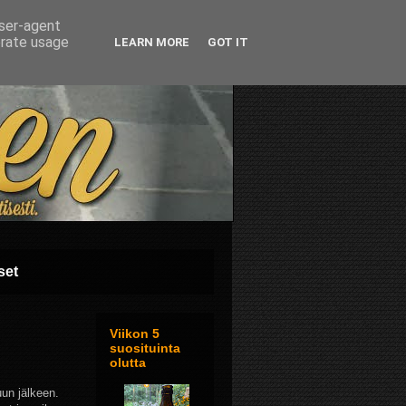
user-agent
erate usage
LEARN MORE
GOT IT
set
Viikon 5
suosituinta
olutta
un jälkeen.