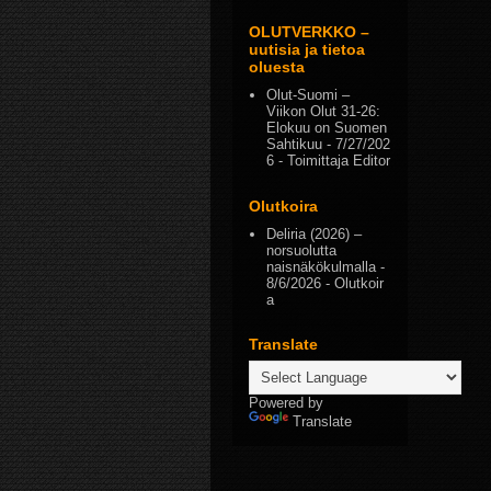
OLUTVERKKO –
uutisia ja tietoa
oluesta
Olut-Suomi –
Viikon Olut 31-26:
Elokuu on Suomen
Sahtikuu
- 7/27/202
6
- Toimittaja Editor
Olutkoira
Deliria (2026) –
norsuolutta
naisnäkökulmalla
-
8/6/2026
- Olutkoir
a
Translate
Powered by
Translate