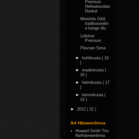
Premium
Hefeweissbier
Dunkel
Meistrite Gildi
traditsioonilin
e kange õlu
Lidskoe
Premium
Plevnan Sima
►
huhtikuuta
( 16
)
►
maaliskuuta
(
16 )
►
helmikuuta
( 17
)
►
tammikuuta
(
14 )
►
2012
( 31 )
Art Hämeenlinna
Howard Smith Trio
#arthämeenlinna