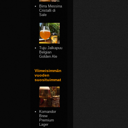
Birra Messina
Cristalli di
Sale
Tuju Jalkapuu
Belgian
Golden Ale
Viimeisimmän
vuoden
suosituimmat
Komandor
Brew
Premium
Lager