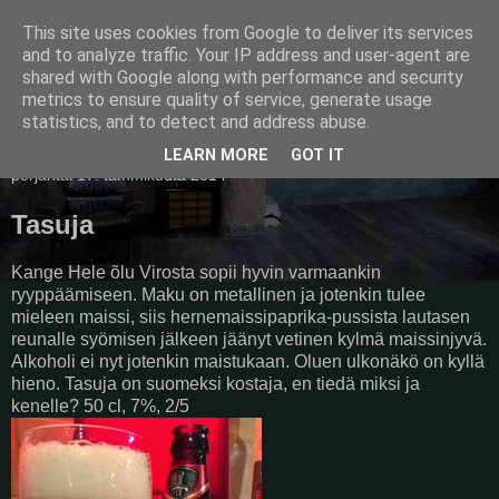
This site uses cookies from Google to deliver its services
Pullollinen
and to analyze traffic. Your IP address and user-agent are
shared with Google along with performance and security
metrics to ensure quality of service, generate usage
statistics, and to detect and address abuse.
▼
LEARN MORE
GOT IT
perjantai 17. tammikuuta 2014
Tasuja
Kange Hele õlu Virosta sopii hyvin varmaankin
ryyppäämiseen. Maku on metallinen ja jotenkin tulee
mieleen maissi, siis hernemaissipaprika-pussista lautasen
reunalle syömisen jälkeen jäänyt vetinen kylmä maissinjyvä.
Alkoholi ei nyt jotenkin maistukaan. Oluen ulkonäkö on kyllä
hieno. Tasuja on suomeksi kostaja, en tiedä miksi ja
kenelle? 50 cl, 7%, 2/5