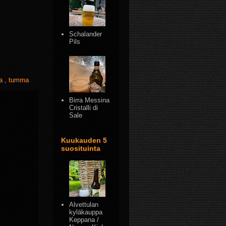
Schalander
Pils
ea
,
tumma
Birra Messina
Cristalli di
Sale
Kuukauden 5
suosituinta
Alvettulan
kyläkauppa
Keppana /