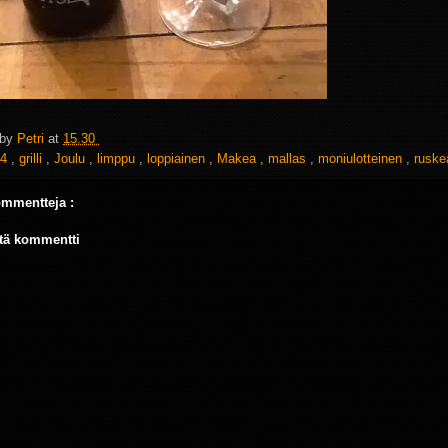
 by
Petri
at
15.30
4
,
grilli
,
Joulu
,
limppu
,
loppiainen
,
Makea
,
mallas
,
moniulotteinen
,
rusk
ommentteja :
tä kommentti