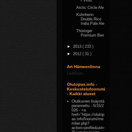
r Vitus
Arctic Circle Ale
Kuhnhenn
Double Rice
India Pale Ale
Thüringer
Premium Bier
►
2013
( 233 )
►
2012
( 31 )
Art Hämeenlinna
Ladataan...
Olutopas.info -
Keskustelufoorumi
- Kaikki alueet
Olutkuvien lisäystä
parannettu
- 5/15/2
026
- <a
href="https://olutop
as.info/foorumi/me
mber.php?
action=profile&uid=