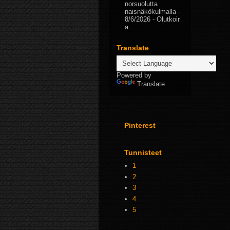
norsuolutta
naisnäkökulmalla
-
8/6/2026
- Olutkoir
a
Translate
Powered by
Translate
Pinterest
Tunnisteet
1
2
3
4
5