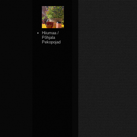
Hiiumaa /
Põhjala
Pekopojad