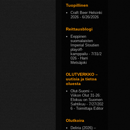
Tuopillinen
Craft Beer Helsinki
2026
- 6/26/2026
Reittausblogi
Eeppinen
suomalaisten
Imperial Stoutien
playoff-
kamppailu
- 7/31/2
026
- Harri
Metsäjoki
OLUTVERKKO –
uutisia ja tietoa
oluesta
Olut-Suomi –
Viikon Olut 31-26:
Elokuu on Suomen
Sahtikuu
- 7/27/202
6
- Toimittaja Editor
Olutkoira
Deliria (2026) –