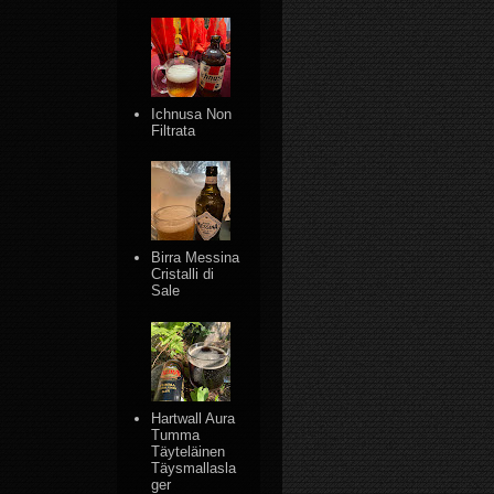
Ichnusa Non
Filtrata
Birra Messina
Cristalli di
Sale
Hartwall Aura
Tumma
Täyteläinen
Täysmallasla
ger