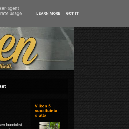
user-agent
erate usage
LEARN MORE
GOT IT
set
Viikon 5
suosituinta
olutta
sen kunniaksi