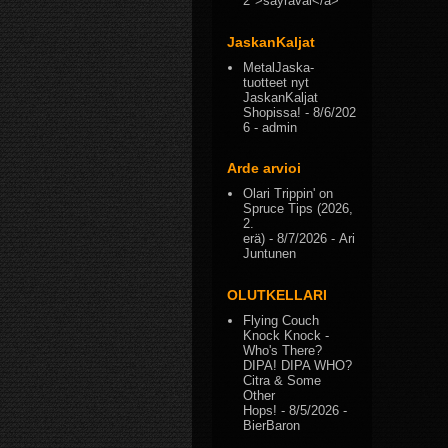
2">sayravai</a>
JaskanKaljat
MetalJaska-
tuotteet nyt
JaskanKaljat
Shopissa!
- 8/6/202
6
- admin
Arde arvioi
Olari Trippin' on
Spruce Tips (2026,
2.
erä)
- 8/7/2026
- Ari
Juntunen
OLUTKELLARI
Flying Couch
Knock Knock -
Who's There?
DIPA! DIPA WHO?
Citra & Some
Other
Hops!
- 8/5/2026
-
BierBaron