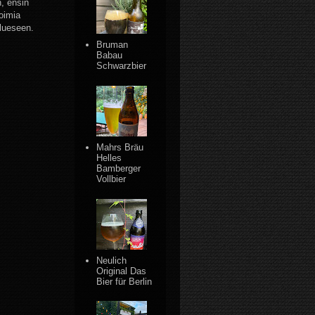
n, ensin
oimia
olueseen.
Bruman
Babau
Schwarzbier
Mahrs Bräu
Helles
Bamberger
Vollbier
Neulich
Original Das
Bier für Berlin