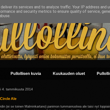
deliver its services and to analyze traffic. Your IP address and 
formance and security metrics to ensure quality of service, gen
abuse.
Pullollisen kuvia
Kuukauden oluet
Pullolli
ai 4. tammikuuta 2014
 Circle Ale
din (ei se toinen Malminkartano) panimon tummanruskea ale taisi nyt loppiai