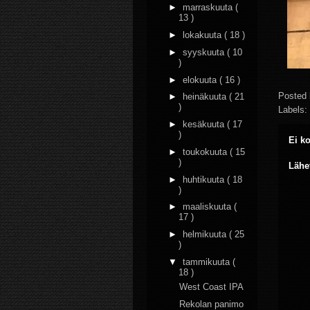
►
marraskuuta
(
13 )
►
lokakuuta
( 18 )
►
syyskuuta
( 10
)
►
elokuuta
( 16 )
Posted
►
heinäkuuta
( 21
)
Labels:
►
kesäkuuta
( 17
)
Ei k
►
toukokuuta
( 15
)
Lähe
►
huhtikuuta
( 18
)
►
maaliskuuta
(
17 )
►
helmikuuta
( 25
)
▼
tammikuuta
(
18 )
West Coast IPA
Rekolan panimo