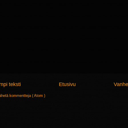
pi teksti
Etusivu
Vanhe
ähetä kommentteja ( Atom )