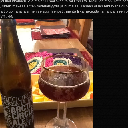
 jouluolutkauden. Ale maistuu mallakselta tai limpulta. Maku on moniulotteine
, sitten makeaa sitten täyteläisyyttä ja humalaa. Tänään oluen tehtävänä oli t
svartiojuomana ja siihen se sopi hienosti, pientä liikamakeutta tämänväriseen 
,3%, 4/5