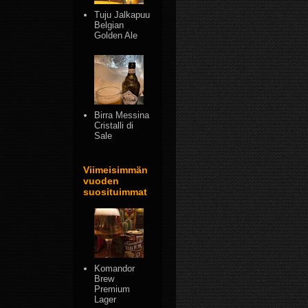
Tuju Jalkapuu
Belgian
Golden Ale
Birra Messina
Cristalli di
Sale
Viimeisimmän
vuoden
suosituimmat
Komandor
Brew
Premium
Lager