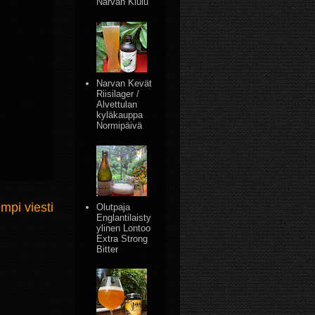
Narvan Kiulu
Narvan Kevät
Riisilager /
Alvettulan
kyläkauppa
Normipäivä
mpi viesti
Olutpaja
Englantilaisty
ylinen Lontoo
Extra Strong
Bitter