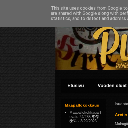
This site uses cookies from Google to 
are shared with Google along with per
statistics, and to detect and address 
Etusivu
Vuoden oluet
lauant
Maapallokokkaus
Maapallokokkaus/T
Arctic
uvalu 24/235 🌏🌎
🌍🪐
- 3/29/2025
Malmgår