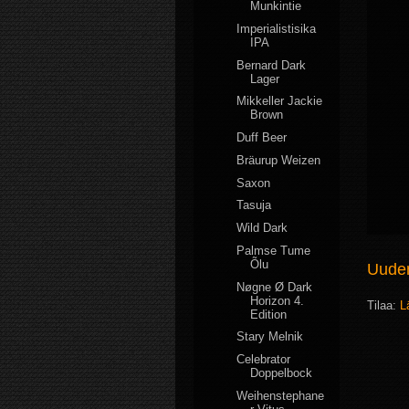
Munkintie
Imperialistisika
IPA
Bernard Dark
Lager
Mikkeller Jackie
Brown
Duff Beer
Bräurup Weizen
Saxon
Tasuja
Wild Dark
Palmse Tume
Õlu
Uudem
Nøgne Ø Dark
Horizon 4.
Tilaa:
L
Edition
Stary Melnik
Celebrator
Doppelbock
Weihenstephane