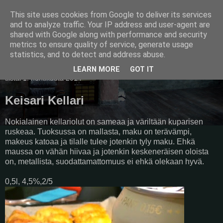
This site uses cookies from Google to deliver its services
Pullollinen
and to analyze traffic. Your IP address and user-agent are
shared with Google along with performance and security
metrics to ensure quality of service, generate usage
statistics, and to detect and address abuse.
▼
LEARN MORE
GOT IT
tiistai 1. huhtikuuta 2014
Keisari Kellari
Nokialainen kellariolut on sameaa ja väriltään kuparisen
ruskeaa. Tuoksussa on mallasta, maku on terävämpi,
makeus katoaa ja tilalle tulee jotenkin tyly maku. Ehkä
maussa on vähän hiivaa ja jotenkin keskeneräisen oloista
on, metallista, suodattamattomuus ei ehkä olekaan hyvä.
0,5l, 4,5%,2/5