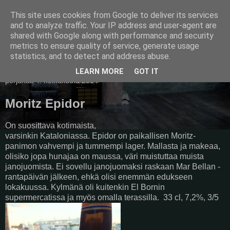
This site uses cookies from Google to deliver its services
Pullollinen
and to analyze traffic. Your IP address and user-agent are
shared with Google along with performance and security
metrics to ensure quality of service, generate usage
statistics, and to detect and address abuse.
▼
LEARN MORE
GOT IT
perjantai 4. heinäkuuta 2014
Moritz Epidor
On suosittava kotimaista,
varsinkin Kataloniassa. Epidor on paikallisen Moritz-
panimon vahvempi ja tummempi lager. Mallasta ja makeaa,
olisiko jopa hunajaa on maussa, väri muistuttaa muista
janojuomista. Ei sovellu janojuomaksi raskaan Mar Bellan -
rantapäivän jälkeen, ehkä olisi enemmän edukseen
lokakuussa. Kylmänä oli kuitenkin El Bornin
supermercatissa ja myös omalla terassilla. 33 cl, 7,2%, 3/5