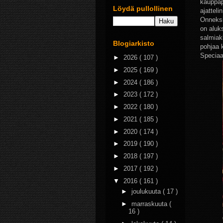
kauppapä
Löydä pullollinen
ajatteli
Onneksi
on aluk
salmiak
Blogiarkisto
pohjaa 
Speciaal
►
2026
( 107 )
►
2025
( 169 )
►
2024
( 186 )
►
2023
( 172 )
►
2022
( 180 )
►
2021
( 185 )
►
2020
( 174 )
►
2019
( 190 )
►
2018
( 197 )
►
2017
( 192 )
▼
2016
( 161 )
►
joulukuuta
( 17 )
►
marraskuuta
(
16 )