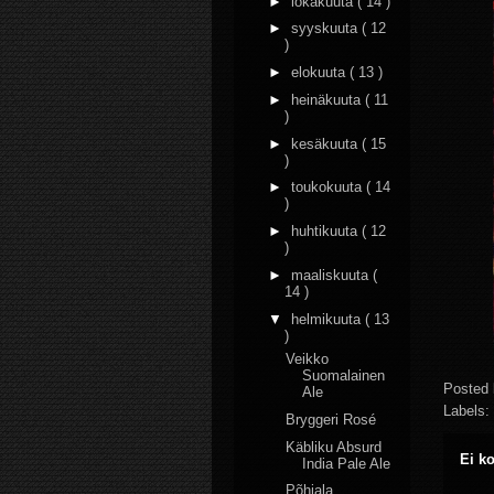
►
lokakuuta
( 14 )
►
syyskuuta
( 12
)
►
elokuuta
( 13 )
►
heinäkuuta
( 11
)
►
kesäkuuta
( 15
)
►
toukokuuta
( 14
)
►
huhtikuuta
( 12
)
►
maaliskuuta
(
14 )
▼
helmikuuta
( 13
)
Veikko
Suomalainen
Posted
Ale
Labels:
Bryggeri Rosé
Käbliku Absurd
Ei k
India Pale Ale
Põhjala