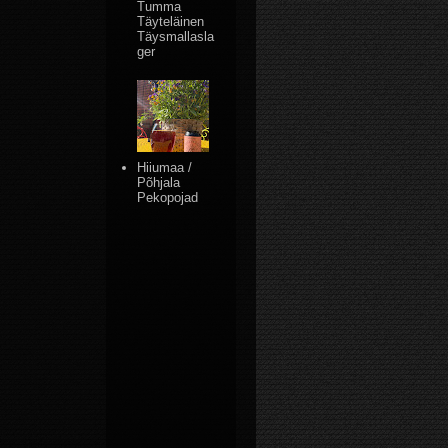
Tumma
Täyteläinen
Täysmallasla
ger
Hiiumaa /
Põhjala
Pekopojad