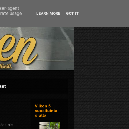
user-agent
erate usage
LEARN MORE
GOT IT
set
Viikon 5
suosituinta
olutta
ästi ole