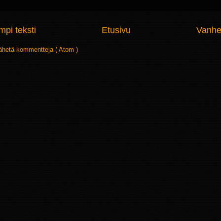
pi teksti
Etusivu
Vanhe
ähetä kommentteja ( Atom )