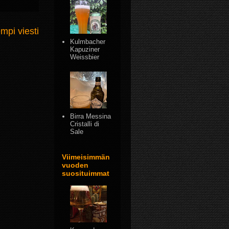
mpi viesti
Kulmbacher
Kapuziner
Weissbier
Birra Messina
Cristalli di
Sale
Viimeisimmän
vuoden
suosituimmat