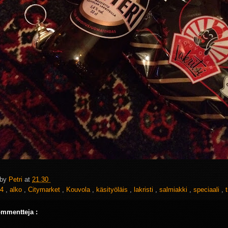
 by
Petri
at
21.30
4
,
alko
,
Citymarket
,
Kouvola
,
käsityöläis
,
lakristi
,
salmiakki
,
speciaali
,
t
ommentteja :