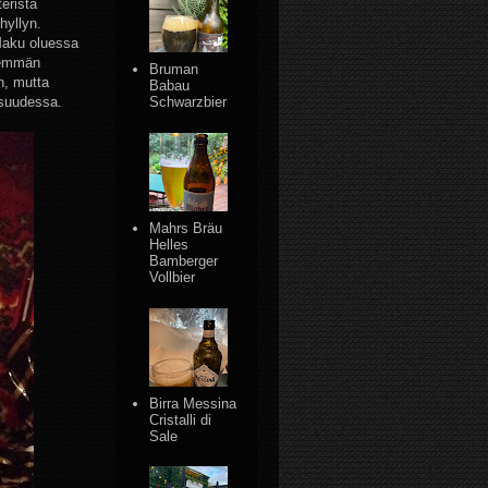
terista
hyllyn.
 Maku oluessa
enemmän
Bruman
n, mutta
Babau
isuudessa.
Schwarzbier
Mahrs Bräu
Helles
Bamberger
Vollbier
Birra Messina
Cristalli di
Sale