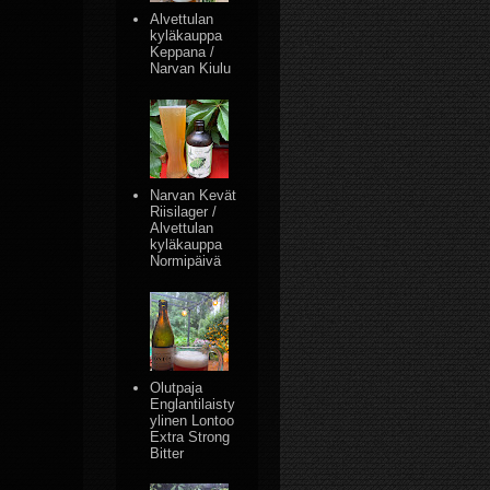
Alvettulan
kyläkauppa
Keppana /
Narvan Kiulu
Narvan Kevät
Riisilager /
Alvettulan
kyläkauppa
Normipäivä
Olutpaja
Englantilaisty
ylinen Lontoo
Extra Strong
Bitter