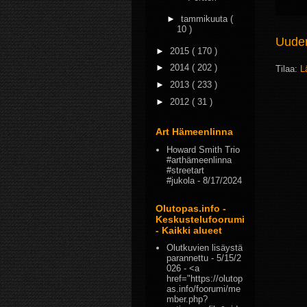
►
tammikuuta
(
10 )
Uudem
►
2015
( 170 )
►
2014
( 202 )
Tilaa:
L
►
2013
( 233 )
►
2012
( 31 )
Art Hämeenlinna
Howard Smith Trio
#arthämeenlinna
#streetart
#jukola
- 8/17/2024
Olutopas.info -
Keskustelufoorumi
- Kaikki alueet
Olutkuvien lisäystä
parannettu
- 5/15/2
026
- <a
href="https://olutop
as.info/foorumi/me
mber.php?