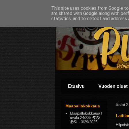
This site uses cookies from Google to 
are shared with Google along with per
statistics, and to detect and address 
Etusivu
Vuoden oluet
tiistai
Maapallokokkaus
Maapallokokkaus/T
Laitila
uvalu 24/235 🌏🌎
🌍🪐
- 3/29/2025
Hilpaisi