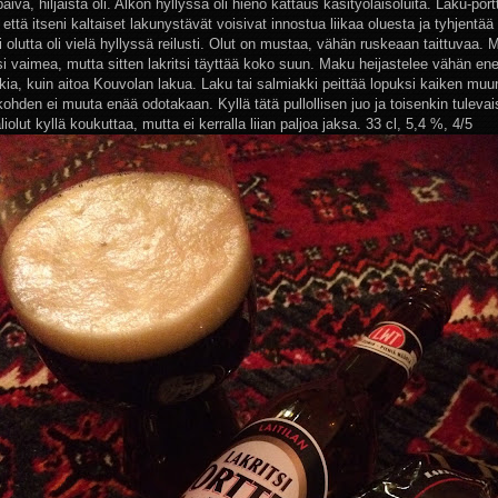
ivä, hiljaista oli. Alkon hyllyssä oli hieno kattaus käsityöläisoluita. Laku-port
n että itseni kaltaiset lakunystävät voisivat innostua liikaa oluesta ja tyhjentää 
 olutta oli vielä hyllyssä reilusti. Olut on mustaa, vähän ruskeaan taittuvaa.
si vaimea, mutta sitten lakritsi täyttää koko suun. Maku heijastelee vähän 
kia, kuin aitoa Kouvolan lakua. Laku tai salmiakki peittää lopuksi kaiken muu
kohden ei muuta enää odotakaan. Kyllä tätä pullollisen juo ja toisenkin tuleva
iolut kyllä koukuttaa, mutta ei kerralla liian paljoa jaksa. 33 cl, 5,4 %, 4/5