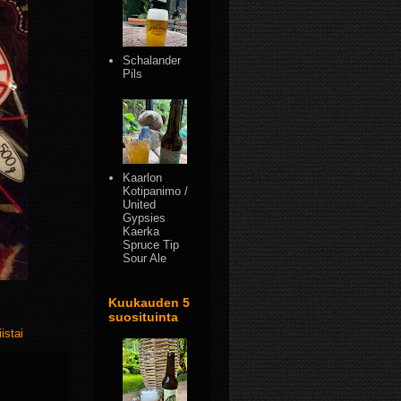
Schalander
Pils
Kaarlon
Kotipanimo /
United
Gypsies
Kaerka
Spruce Tip
Sour Ale
Kuukauden 5
suosituinta
iistai