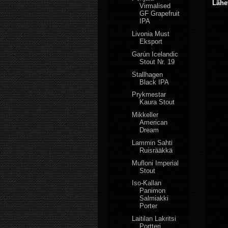
Lähe
Virmalised
GF Grapefruit
IPA
Livonia Must
Eksport
Garún Icelandic
Stout Nr. 19
Stallhagen
Black IPA
Prykmestar
Kaura Stout
Mikkeller
American
Dream
Lammin Sahti
Ruisrääkkä
Mufloni Imperial
Stout
Iso-Kallan
Panimon
Salmiakki
Porter
Laitilan Lakritsi
Portteri