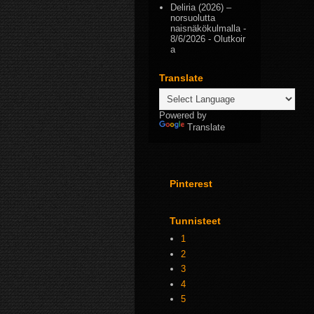
Deliria (2026) –
norsuolutta
naisnäkökulmalla
-
8/6/2026
- Olutkoir
a
Translate
Powered by
Translate
Pinterest
Tunnisteet
1
2
3
4
5