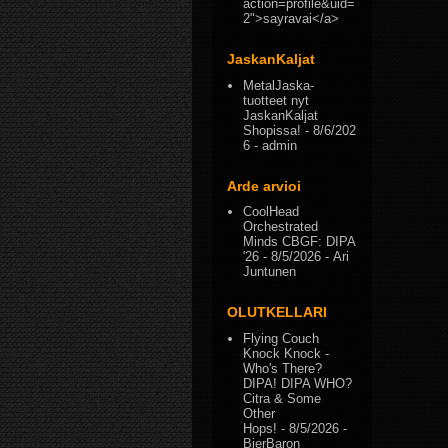
action=profile&uid=
2">sayravai</a>
JaskanKaljat
MetalJaska-
tuotteet nyt
JaskanKaljat
Shopissa!
- 8/6/202
6
- admin
Arde arvioi
CoolHead
Orchestrated
Minds CBGF: DIPA
'26
- 8/5/2026
- Ari
Juntunen
OLUTKELLARI
Flying Couch
Knock Knock -
Who's There?
DIPA! DIPA WHO?
Citra & Some
Other
Hops!
- 8/5/2026
-
BierBaron