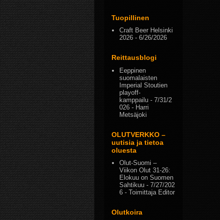
Tuopillinen
Craft Beer Helsinki
2026
- 6/26/2026
Reittausblogi
Eeppinen
suomalaisten
Imperial Stoutien
playoff-
kamppailu
- 7/31/2
026
- Harri
Metsäjoki
OLUTVERKKO –
uutisia ja tietoa
oluesta
Olut-Suomi –
Viikon Olut 31-26:
Elokuu on Suomen
Sahtikuu
- 7/27/202
6
- Toimittaja Editor
Olutkoira