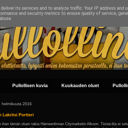
deliver its services and to analyze traffic. Your IP address and 
formance and security metrics to ensure quality of service, gen
abuse.
Pullollisen kuvia
Kuukauden oluet
Pullolli
 2. helmikuuta 2016
n Lakritsi Portteri
n ihan tämän oluen takia Hämeenlinnan Citymarketin Alkoon. Tiistai-ilta ei selv