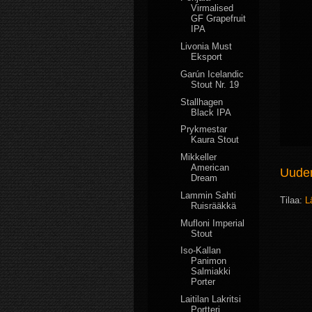
Virmalised
GF Grapefruit
IPA
Livonia Must
Eksport
Garún Icelandic
Stout Nr. 19
Stallhagen
Black IPA
Prykmestar
Kaura Stout
Mikkeller
American
Uudem
Dream
Lammin Sahti
Tilaa:
L
Ruisrääkkä
Mufloni Imperial
Stout
Iso-Kallan
Panimon
Salmiakki
Porter
Laitilan Lakritsi
Portteri