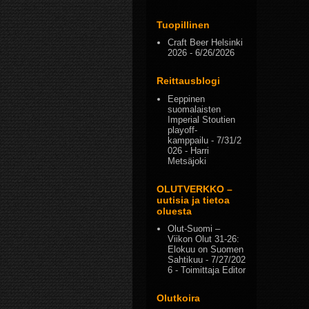
Tuopillinen
Craft Beer Helsinki
2026
- 6/26/2026
Reittausblogi
Eeppinen
suomalaisten
Imperial Stoutien
playoff-
kamppailu
- 7/31/2
026
- Harri
Metsäjoki
OLUTVERKKO –
uutisia ja tietoa
oluesta
Olut-Suomi –
Viikon Olut 31-26:
Elokuu on Suomen
Sahtikuu
- 7/27/202
6
- Toimittaja Editor
Olutkoira