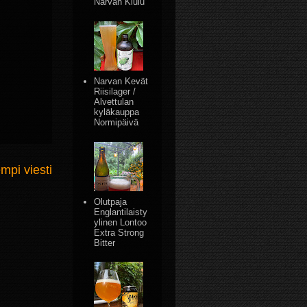
Narvan Kiulu
Narvan Kevät
Riisilager /
Alvettulan
kyläkauppa
Normipäivä
mpi viesti
Olutpaja
Englantilaisty
ylinen Lontoo
Extra Strong
Bitter