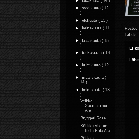
►
lokakuuta
( 14 )
►
syyskuuta
( 12
)
►
elokuuta
( 13 )
►
heinäkuuta
( 11
Posted
)
Labels:
►
kesäkuuta
( 15
)
Ei k
►
toukokuuta
( 14
)
Lähe
►
huhtikuuta
( 12
)
►
maaliskuuta
(
14 )
▼
helmikuuta
( 13
)
Veikko
Suomalainen
Ale
Bryggeri Rosé
Käbliku Absurd
India Pale Ale
Põhjala