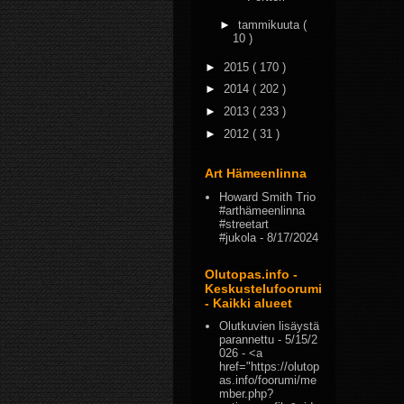
►
tammikuuta
(
10 )
►
2015
( 170 )
►
2014
( 202 )
►
2013
( 233 )
►
2012
( 31 )
Art Hämeenlinna
Howard Smith Trio
#arthämeenlinna
#streetart
#jukola
- 8/17/2024
Olutopas.info -
Keskustelufoorumi
- Kaikki alueet
Olutkuvien lisäystä
parannettu
- 5/15/2
026
- <a
href="https://olutop
as.info/foorumi/me
mber.php?