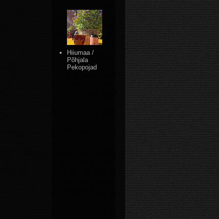
Hiiumaa /
Põhjala
Pekopojad