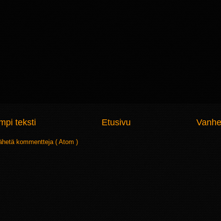
pi teksti
Etusivu
Vanhe
ähetä kommentteja ( Atom )