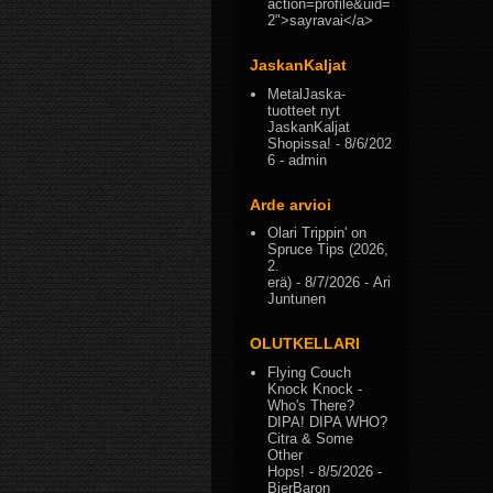
action=profile&uid=
2">sayravai</a>
JaskanKaljat
MetalJaska-
tuotteet nyt
JaskanKaljat
Shopissa!
- 8/6/202
6
- admin
Arde arvioi
Olari Trippin' on
Spruce Tips (2026,
2.
erä)
- 8/7/2026
- Ari
Juntunen
OLUTKELLARI
Flying Couch
Knock Knock -
Who's There?
DIPA! DIPA WHO?
Citra & Some
Other
Hops!
- 8/5/2026
-
BierBaron