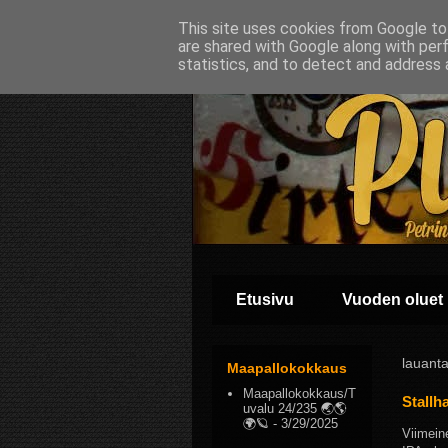
This site uses cookies from Google to 
are shared with Google along with per
statistics, and to detect and address 
Etusivu
Vuoden oluet
lauanta
Maapallokokkaus
Maapallokokkaus/T
Stallh
uvalu 24/235 🌏🌎
🌍🪐
- 3/29/2025
Viimein