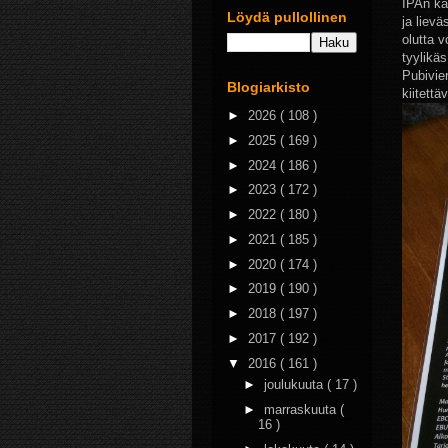
IPAn ka
Löydä pullollinen
ja liev
olutta 
tyylikä
Pubivier
Blogiarkisto
kiitettä
►
2026
( 108 )
►
2025
( 169 )
►
2024
( 186 )
►
2023
( 172 )
►
2022
( 180 )
►
2021
( 185 )
►
2020
( 174 )
►
2019
( 190 )
►
2018
( 197 )
►
2017
( 192 )
▼
2016
( 161 )
►
joulukuuta
( 17 )
►
marraskuuta
(
16 )