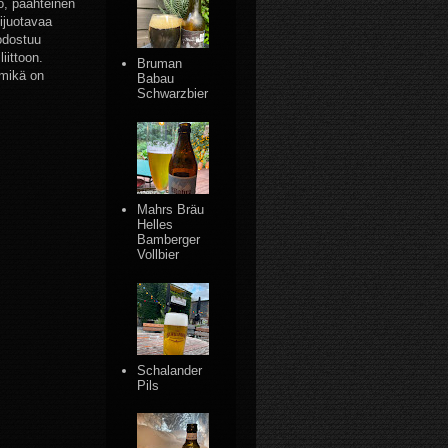
o, paahteinen
ijuotavaa
odostuu
iittoon.
Bruman
 mikä on
Babau
Schwarzbier
Mahrs Bräu
Helles
Bamberger
Vollbier
Schalander
Pils