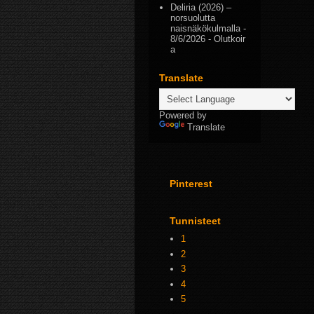
Deliria (2026) –
norsuolutta
naisnäkökulmalla
-
8/6/2026
- Olutkoir
a
Translate
Powered by
Translate
Pinterest
Tunnisteet
1
2
3
4
5