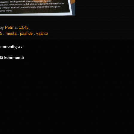
 by
Petri
at
13.45
5
,
musta
,
paahde
,
vaahto
ommentteja :
tä kommentti