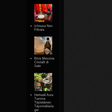
Ichnusa Non
Filtrata
Birra Messina
Cristalli di
Sale
Hartwall Aura
Tumma
Täyteläinen
Täysmallasla
ger