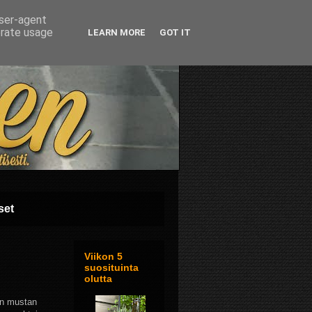
user-agent
erate usage
LEARN MORE
GOT IT
set
Viikon 5
suosituinta
olutta
nin mustan