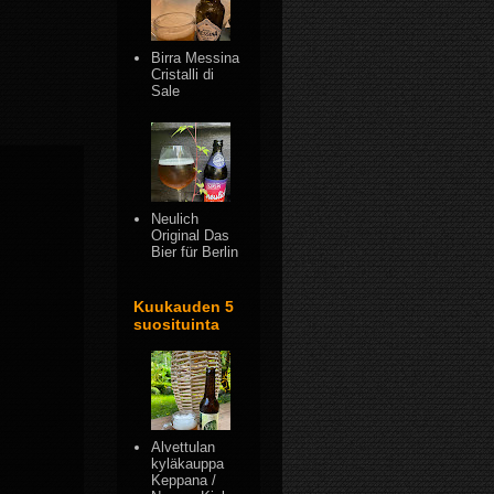
Birra Messina
Cristalli di
Sale
Neulich
Original Das
Bier für Berlin
Kuukauden 5
suosituinta
Alvettulan
kyläkauppa
Keppana /