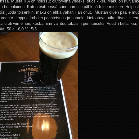
nssa. Musta IPA on noussut oluttyylinä yhdeksi suosikiksi. Maku on kuivahk
ästi humalainen. Kuten esitteessä sanotaan niin pähkinä tulee mieleen. Helpost
voisi juoda toisenkin, maku on ehkä vähän liian ohut. Mustan oluen päälle mu
s vaahto. Loppua kohden paahteisuus ja humalat kietoutuvat aika täydelliseen l
ailu oli viimeinen, koska nimi vaihtuu takaisin perinteiseksi Voudin kellariksi,
vää. 50 cl, 6,0 %, 5/5