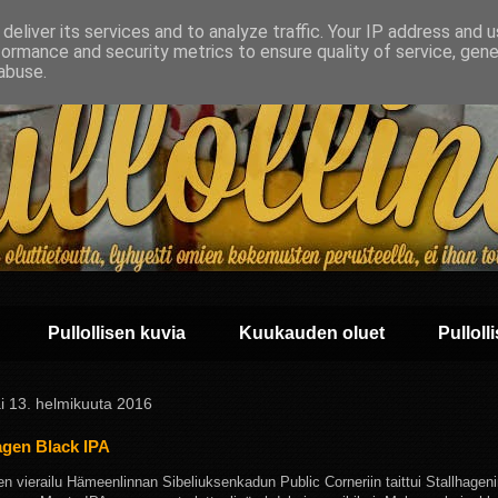
deliver its services and to analyze traffic. Your IP address and 
formance and security metrics to ensure quality of service, gen
abuse.
Pullollisen kuvia
Kuukauden oluet
Pullolli
i 13. helmikuuta 2016
agen Black IPA
en vierailu Hämeenlinnan Sibeliuksenkadun Public Corneriin taittui Stallhage