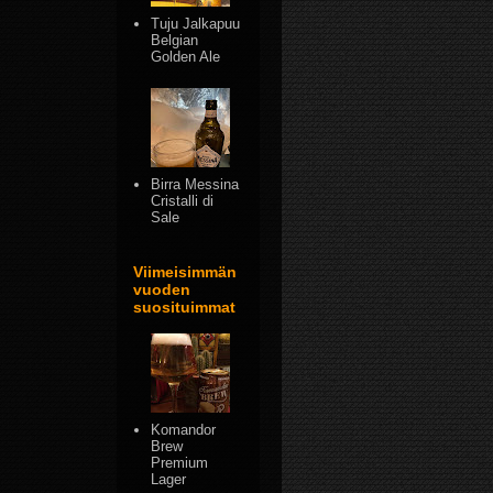
Tuju Jalkapuu
Belgian
Golden Ale
Birra Messina
Cristalli di
Sale
Viimeisimmän
vuoden
suosituimmat
Komandor
Brew
Premium
Lager