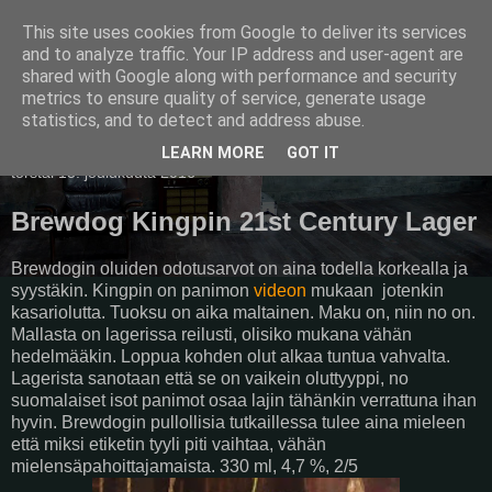
This site uses cookies from Google to deliver its services
Pullollinen
and to analyze traffic. Your IP address and user-agent are
shared with Google along with performance and security
metrics to ensure quality of service, generate usage
statistics, and to detect and address abuse.
▼
LEARN MORE
GOT IT
torstai 15. joulukuuta 2016
Brewdog Kingpin 21st Century Lager
Brewdogin oluiden odotusarvot on aina todella korkealla ja
syystäkin. Kingpin on panimon
videon
mukaan jotenkin
kasariolutta. Tuoksu on aika maltainen. Maku on, niin no on.
Mallasta on lagerissa reilusti, olisiko mukana vähän
hedelmääkin. Loppua kohden olut alkaa tuntua vahvalta.
Lagerista sanotaan että se on vaikein oluttyyppi, no
suomalaiset isot panimot osaa lajin tähänkin verrattuna ihan
hyvin. Brewdogin pullollisia tutkaillessa tulee aina mieleen
että miksi etiketin tyyli piti vaihtaa, vähän
mielensäpahoittajamaista. 330 ml, 4,7 %, 2/5