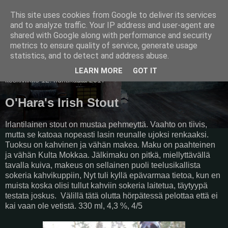
This site uses cookies from Google to deliver its services
Pullollinen
and to analyze traffic. Your IP address and user-agent are
shared with Google along with performance and security
metrics to ensure quality of service, generate usage
statistics, and to detect and address abuse.
▼
LEARN MORE
GOT IT
keskiviikko 12. huhtikuuta 2017
O'Hara's Irish Stout
Irlantilainen stout on mustaa pehmeyttä. Vaahto on tiivis,
mutta se katoaa nopeasti lasin reunalle ujoksi renkaaksi.
Tuoksu on kahvinen ja vähän makea. Maku on paahteinen
ja vähän Kulta Mokkaa. Jälkimaku on pitkä, miellyttävällä
tavalla kuiva, makeus on sellainen puoli teelusikallista
sokeria kahvikuppiin, Nyt tuli kyllä epävarmaa tietoa, kun en
muista koska olisi tullut kahviin sokeria laitetua, täytyypä
testata joskus. Välillä tätä olutta hörpätessä pelottaa että ei
kai vaan ole vetistä. 330 ml, 4,3 %, 4/5