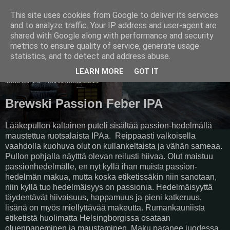
This site uses cookies from Google to deliver its services
Pullollinen
and to analyze traffic. Your IP address and user-agent are
shared with Google along with performance and security
metrics to ensure quality of service, generate usage
statistics, and to detect and address abuse.
▼
LEARN MORE
GOT IT
lauantai 29. heinäkuuta 2017
Brewski Passion Feber IPA
Lääkepullon kaltainen puteli sisältää passion-hedelmällä
maustettua ruotsalaista IPAa. Reippaasti valkoisella
vaahdolla kuohuva olut on kullankeltaista ja vähän sameaa.
Pullon pohjalla näytttä olevan reilusti hiivaa. Olut maistuu
passionhedelmälle, en nyt kyllä ihan muista passion-
hedelmän makua, mutta koska etiketissäkin niin sanotaan,
niin kyllä tuo hedelmäisyys on passionia. Hedelmäisyyttä
täydentävät hiivaisuus, happamuus ja pieni katkeruus,
lisänä on myös miellyttävää makeutta. Rumankauniista
etiketistä huolimatta Helsingborgissa osataan
oluenpaneminen ja maustaminen. Maku paranee juodessa.