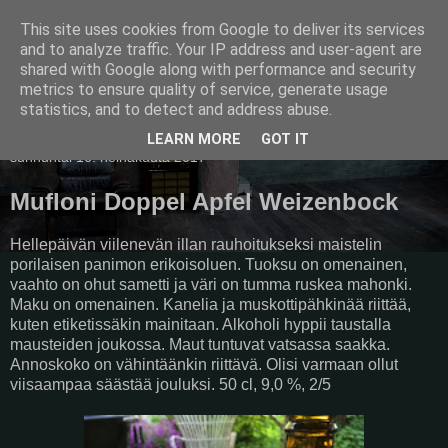
This site uses cookies from Google to deliver its services
Pullollinen
and to analyze traffic. Your IP address and user-agent are
shared with Google along with performance and security
metrics to ensure quality of service, generate usage
statistics, and to detect and address abuse.
▼
LEARN MORE
GOT IT
sunnuntai 16. heinäkuuta 2017
Mufloni Doppel Apfel Weizenbock
Hellepäivän viilenevän illan rauhoitukseksi maistelin
porilaisen panimon erikoisoluen. Tuoksu on omenainen,
vaahto on ohut sametti ja väri on tumma ruskea mahonki.
Maku on omenainen. Kanelia ja muskottipähkinää riittää,
kuten etiketissäkin mainitaan. Alkoholi hyppii taustalla
mausteiden joukossa. Maut tuntuvat vatsassa saakka.
Annoskoko on vähintäänkin riittävä. Olisi varmaan ollut
viisaampaa säästää jouluksi. 50 cl, 9,0 %, 2/5