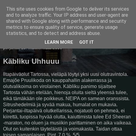
This site uses cookies from Google to deliver its services
Pullollinen
and to analyze traffic. Your IP address and user-agent are
shared with Google along with performance and security
metrics to ensure quality of service, generate usage
statistics, and to detect and address abuse.
▼
LEARN MORE
GOT IT
perjantai 15. maaliskuuta 2019
Käbliku Uhhuuu
Iltapäiväolut Tartossa, vieläpä löytyi yksi uusi olutravintola.
Emajõe Pruulikoda on kauppahallin alakerrassa ja
olutvalikoima on virolainen. Käbliku panimo sijaitsee
Tartosta vähän etelään, hienoja oluita sieltä yleensä tulee,
eikä tämäkään ole poikkeus. NEIPA on samean oranssista.
Sitrushedelmiä ja syvää makua, humalat on mukavia.
Perjantai-iltapäivä olutkellarissa, nojatuoli on pehmeä, ei
kiirettä, tuopissa hyvää olutta, kaiuttimista tulee Ed Sheeran
-maraton, no oluen ja musiikin parittaminen on aika vaikeaa.
Olut on kuitenkin täyteläistä ja voimakasta. Taidan ottaa
toisen samanlaisen. Pint, 7,0 %, 5/5