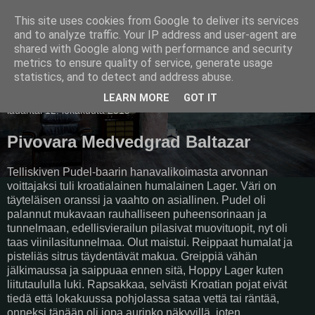
This site uses cookies from Google to deliver its services
Pullollinen
and to analyze traffic. Your IP address and user-agent are
shared with Google along with performance and security
metrics to ensure quality of service, generate usage
statistics, and to detect and address abuse.
▼
LEARN MORE
GOT IT
lauantai 12. lokakuuta 2019
Pivovara Medvedgrad Baltazar
Telliskiven Pudel-baarin hanavalikoimasta arvonnan
voittajaksi tuli kroatialainen humalainen Lager. Väri on
täyteläisen oranssi ja vaahto on asiallinen. Pudel oli
palannut mukavaan rauhalliseen puheensorinaan ja
tunnelmaan, edellisvierailun pilasivat muovituopit, nyt oli
taas viinilasitunnelmaa. Olut maistui. Reippaat humalat ja
pisteliäs sitrus täydentävät makua. Greippiä vähän
jälkimaussa ja saippuaa ennen sitä, Hoppy Lager kuten
liitutaululla luki. Rapsakkaa, selvästi Kroatian pojat eivät
tiedä että lokakuussa pohjolassa sataa vettä tai räntää,
onneksi tänään oli jopa aurinko näkyvillä, joten