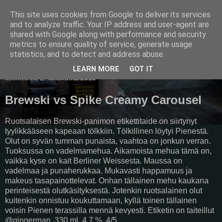
This site uses cookies from Google to deliver its services
Pullollinen
and to analyze traffic. Your IP address and user-agent are
shared with Google along with performance and security
metrics to ensure quality of service, generate usage
statistics, and to detect and address abuse.
▼
LEARN MORE
GOT IT
keskiviikko 2. lokakuuta 2019
Brewski vs Spike Creamy Carousel
Ruotsalaisen Brewski-panimon etikettitaide on siirtynyt
tyylikkääseen kapeaan tölkkiin. Tölkillinen löytyi Pienestä.
Olut on syvän tumman punaista, vaahtoa on jonkun verran.
Tuoksussa on vadelmamehua. Aikamoista mehua tämä on,
vaikka kyse on kait Berliner Weissesta. Maussa on
vadelmaa ja punaherukkaa. Mukavasti happamuus ja
makeus tasapainottelevat. Onhan tällainen mehu kaukana
perinteisestä olutkäsityksestä. Jotenkin ruotsalainen olut
kuitenkin onnistuu koukuttamaan, kyllä toinen tällainen
voisin Pienen terassilla mennä kevyesti. Etiketin on taiteillut
@gingerman. 330 ml, 4,7 %, 4/5