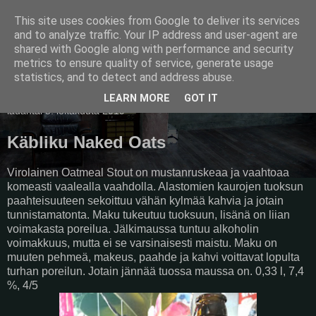
This site uses cookies from Google to deliver its services
Pullollinen
and to analyze traffic. Your IP address and user-agent are
shared with Google along with performance and security
metrics to ensure quality of service, generate usage
statistics, and to detect and address abuse.
▼
LEARN MORE
GOT IT
lauantai 5. lokakuuta 2019
Käbliku Naked Oats
Virolainen Oatmeal Stout on mustanruskeaa ja vaahtoaa
komeasti vaalealla vaahdolla. Alastomien kaurojen tuoksun
paahteisuuteen sekoittuu vähän kylmää kahvia ja jotain
tunnistamatonta. Maku tukeutuu tuoksuun, lisänä on liian
voimakasta poreilua. Jälkimaussa tuntuu alkoholin
voimakkuus, mutta ei se varsinaisesti maistu. Maku on
muuten pehmeä, makeus, paahde ja kahvi voittavat lopulta
turhan poreilun. Jotain jännää tuossa maussa on. 0,33 l, 7,4
%, 4/5