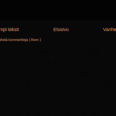
pi teksti
Etusivu
Vanhe
ähetä kommentteja ( Atom )