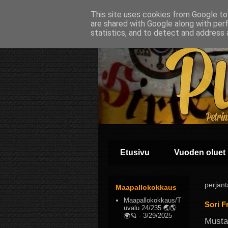
This site uses cookies from Google to 
are shared with Google along with per
statistics, and to detect and address 
Etusivu
Vuoden oluet
perjant
Maapallokokkaus
Maapallokokkaus/T
Sori F
uvalu 24/235 🌏🌎
🌍🪐
- 3/29/2025
Mustav