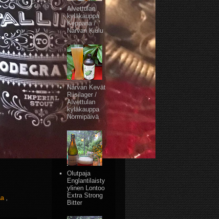
Alvettulan
kyläkauppa
Keppana /
Narvan Kiulu
Narvan Kevät
Riisilager /
Alvettulan
kyläkauppa
Normipäivä
Olutpaja
Englantilaisty
ylinen Lontoo
Extra Strong
aa
,
Bitter