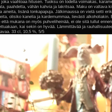
, joka vaahtoaa hitusen. Tuoksu on todella voimakas, karame
ta, paahdetta, vähän kahvia ja lakritsaa. Maku on valtava ki
 aineita, lisänä tonkapapuja. Jälkimaussa on vielä setti erik
ita, olisiko kanelia ja kardemummaa, lievästi alkoholiakin. E
 että mukana on myös puhveliheinää, ei ole sitä tullut ennen
ttuakaan, kai sekin on hyvää. Lämmittävää ja rauhallisuute
avaa. 33 cl, 10,5 %, 5/5