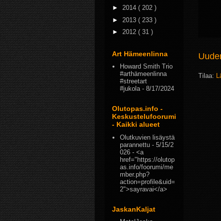
►
2014
( 202 )
►
2013
( 233 )
►
2012
( 31 )
Art Hämeenlinna
Uudem
Howard Smith Trio
#arthämeenlinna
Tilaa:
L
#streetart
#jukola
- 8/17/2024
Olutopas.info -
Keskustelufoorumi
- Kaikki alueet
Olutkuvien lisäystä
parannettu
- 5/15/2
026
- <a
href="https://olutop
as.info/foorumi/me
mber.php?
action=profile&uid=
2">sayravai</a>
JaskanKaljat