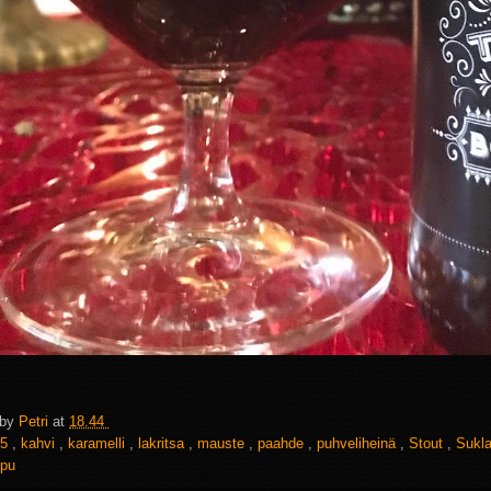
 by
Petri
at
18.44
5
,
kahvi
,
karamelli
,
lakritsa
,
mauste
,
paahde
,
puhveliheinä
,
Stout
,
Sukl
apu