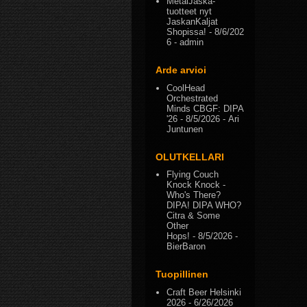
MetalJaska-
tuotteet nyt
JaskanKaljat
Shopissa!
- 8/6/202
6
- admin
Arde arvioi
CoolHead
Orchestrated
Minds CBGF: DIPA
'26
- 8/5/2026
- Ari
Juntunen
OLUTKELLARI
Flying Couch
Knock Knock -
Who's There?
DIPA! DIPA WHO?
Citra & Some
Other
Hops!
- 8/5/2026
-
BierBaron
Tuopillinen
Craft Beer Helsinki
2026
- 6/26/2026