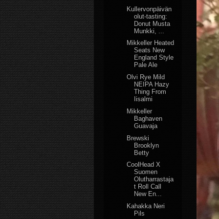
Kullervonpäivän
olut-tasting:
Donut Musta
Munkki, ...
Mikkeller Heated
Seats New
England Style
Pale Ale
Olvi Rye Mild
NEIPA Hazy
Thing From
Iisalmi
Mikkeller
Baghaven
Guavaja
Brewski
Brooklyn
Betty
CoolHead X
Suomen
Olutharrastaja
t Roll Call
New En...
Kahakka Neri
Pils