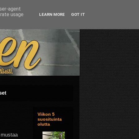
user-agent
erate usage
LEARN MORE
GOT IT
set
Viikon 5
suosituinta
olutta
n mustaa