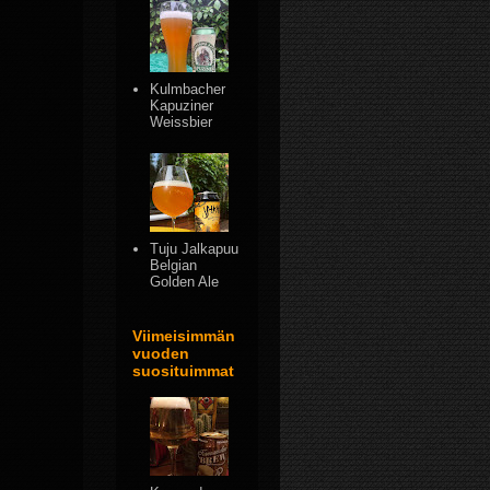
Kulmbacher
Kapuziner
Weissbier
Tuju Jalkapuu
Belgian
Golden Ale
Viimeisimmän
vuoden
suosituimmat