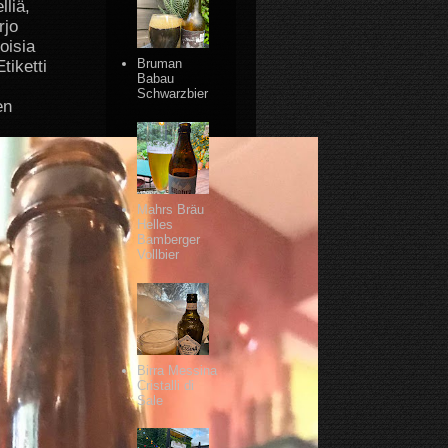
lliä,
rjo
oisia
Bruman
tiketti
Babau
Schwarzbier
en
Mahrs Bräu
Helles
Bamberger
Vollbier
Birra Messina
Cristalli di
Sale