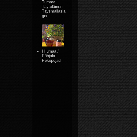
Tumma
Täyteläinen
Täysmallasla
ger
Hiiumaa /
Põhjala
Pekopojad