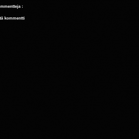
ommentteja :
tä kommentti