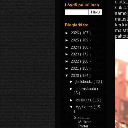
olutta
Löydä pullollinen
suklaa
samoja
mauste
kertoo
Blogiarkisto
maiste
►
2026
( 107 )
pakott
►
2025
( 169 )
►
2024
( 186 )
►
2023
( 172 )
►
2022
( 180 )
►
2021
( 185 )
▼
2020
( 174 )
►
joulukuuta
( 20 )
►
marraskuuta
(
15 )
►
lokakuuta
( 15 )
▼
syyskuuta
( 15
)
Sonnisaari
Mulkero
Porter