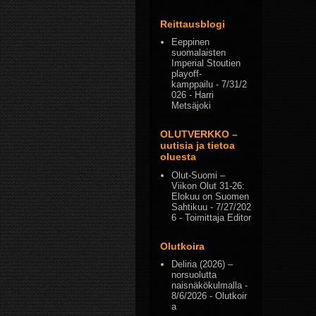
Reittausblogi
Eeppinen
suomalaisten
Imperial Stoutien
playoff-
kamppailu
- 7/31/2
026
- Harri
Metsäjoki
OLUTVERKKO –
uutisia ja tietoa
oluesta
Olut-Suomi –
Viikon Olut 31-26:
Elokuu on Suomen
Sahtikuu
- 7/27/202
6
- Toimittaja Editor
Olutkoira
Deliria (2026) –
norsuolutta
naisnäkökulmalla
-
8/6/2026
- Olutkoir
a