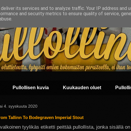
deliver its services and to analyze traffic. Your IP address and 
formance and security metrics to ensure quality of service, gen
abuse.
Pullollisen kuvia
Kuukauden oluet
Pullolli
ai 4. syyskuuta 2020
rom Tallinn To Bodegraven Imperial Stout
alkoinen tyylikäs etiketti peittää pullollista, jonka sisällä o