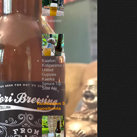
Schalander
Pils
Kaarlon
Kotipanimo /
United
Gypsies
Kaerka
Spruce Tip
Sour Ale
Kuukauden 5
suosituinta