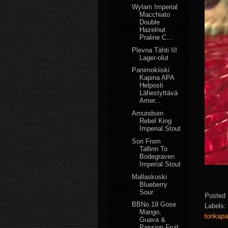
Wylam Imperial
Macchiato
Double
Hazelnut
Praline C...
Plevna Tähti III
Lager-olut
Panimokiiski
Kapina APA
Helposti
Lähestyttävä
Amer...
Amundsen
Rebel King
Imperial Stout
Sori From
Tallinn To
Bodegraven
Imperial Stout
Mallaskoski
Blueberry
Sour
Posted
BBNo 19 Gose
Labels:
Mango,
tonkap
Guava &
Passion Fruit