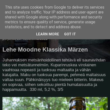
This site uses cookies from Google to deliver its services
Pullollinen
and to analyze traffic. Your IP address and user-agent are
shared with Google along with performance and security
metrics to ensure quality of service, generate usage
statistics, and to detect and address abuse.
▼
LEARN MORE
GOT IT
perjantai 25. kesäkuuta 2021
Lehe Moodne Klassika Märzen
Juhannuksen metsänhoidollinen tehtävä eli saunavihdan
teko vei metsätunnelmiin. Kuparinruskea virolainen
vaahtoaa nopeasti ja tuoksuu maltaalta ja vähän
katajalta. Maku on tuoksua parempi, pehmeä maltaisuus
valtaa suun. Pähkinäisyys tuo mieleen bitterin. Makeus
on sopivaa, siihen sekoittuu pientä humalaisuutta ja
happamuutta. 330 ml, 5,2 %, 3/5