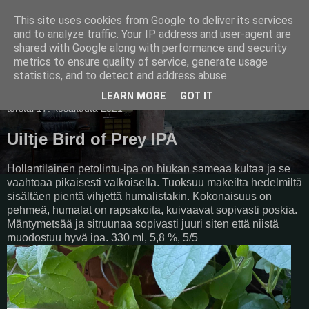
This site uses cookies from Google to deliver its services
Pullollinen
and to analyze traffic. Your IP address and user-agent are
shared with Google along with performance and security
metrics to ensure quality of service, generate usage
statistics, and to detect and address abuse.
▼
LEARN MORE
GOT IT
torstai 17. kesäkuuta 2021
Uiltje Bird of Prey IPA
Hollantilainen petolintu-ipa on hiukan sameaa kultaa ja se
vaahtoaa pikaisesti valkoisella. Tuoksuu makeilta hedelmiltä
sisältäen pientä vihjettä humalistakin. Kokonaisuus on
pehmeä, humalat on rapsakoita, kuivaavat sopivasti poskia.
Mäntymetsää ja sitruunaa sopivasti juuri siten että niistä
muodostuu hyvä ipa. 330 ml, 5,8 %, 5/5