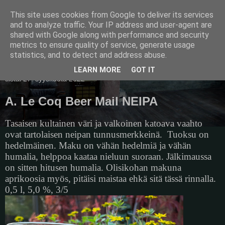
This site uses cookies from Google to deliver its services
Pullollinen
and to analyze traffic. Your IP address and user-agent are
shared with Google along with performance and security
metrics to ensure quality of service, generate usage
statistics, and to detect and address abuse.
▼
LEARN MORE
GOT IT
tiistai 27. syyskuuta 2022
A. Le Coq Beer Mail NEIPA
Tasaisen kultainen väri ja valkoinen katoava vaahto
ovat tartolaisen neipan tunnusmerkkeinä.
Tuoksu on
hedelmäinen. Maku on vähän hedelmiä ja vähän
humalia, helppoa kaataa nieluun suoraan. Jälkimaussa
on sitten hitusen humalia. Olisikohan makuna
aprikoosia myös, pitäisi maistaa ehkä sitä tässä rinnalla.
0,5 l, 5,0 %, 3/5