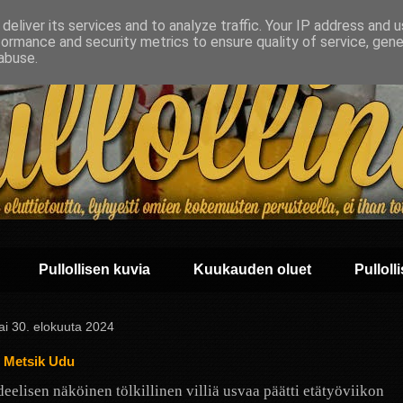
deliver its services and to analyze traffic. Your IP address and 
formance and security metrics to ensure quality of service, gen
abuse.
Pullollisen kuvia
Kuukauden oluet
Pullolli
ai 30. elokuuta 2024
 Metsik Udu
eelisen näköinen tölkillinen villiä usvaa päätti etätyöviikon