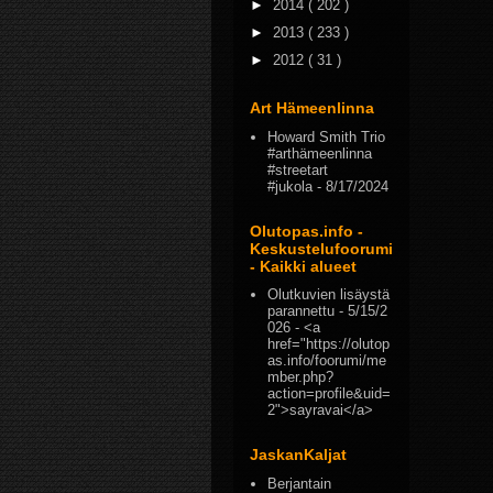
►
2014
( 202 )
►
2013
( 233 )
►
2012
( 31 )
Art Hämeenlinna
Howard Smith Trio
#arthämeenlinna
#streetart
#jukola
- 8/17/2024
Olutopas.info -
Keskustelufoorumi
- Kaikki alueet
Olutkuvien lisäystä
parannettu
- 5/15/2
026
- <a
href="https://olutop
as.info/foorumi/me
mber.php?
action=profile&uid=
2">sayravai</a>
JaskanKaljat
Berjantain