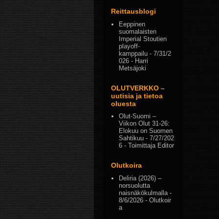
Reittausblogi
Eeppinen
suomalaisten
Imperial Stoutien
playoff-
kamppailu
- 7/31/2
026
- Harri
Metsäjoki
OLUTVERKKO –
uutisia ja tietoa
oluesta
Olut-Suomi –
Viikon Olut 31-26:
Elokuu on Suomen
Sahtikuu
- 7/27/202
6
- Toimittaja Editor
Olutkoira
Deliria (2026) –
norsuolutta
naisnäkökulmalla
-
8/6/2026
- Olutkoir
a