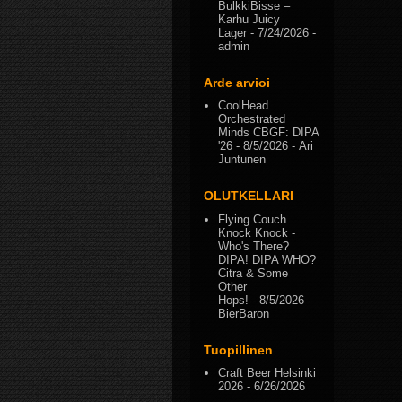
BulkkiBisse –
Karhu Juicy
Lager
- 7/24/2026
-
admin
Arde arvioi
CoolHead
Orchestrated
Minds CBGF: DIPA
'26
- 8/5/2026
- Ari
Juntunen
OLUTKELLARI
Flying Couch
Knock Knock -
Who's There?
DIPA! DIPA WHO?
Citra & Some
Other
Hops!
- 8/5/2026
-
BierBaron
Tuopillinen
Craft Beer Helsinki
2026
- 6/26/2026