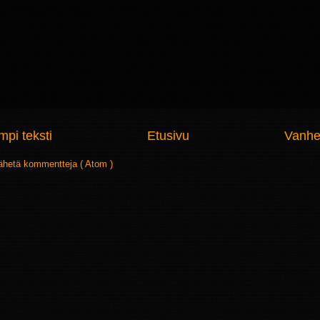
pi teksti
Etusivu
Vanhe
ähetä kommentteja ( Atom )