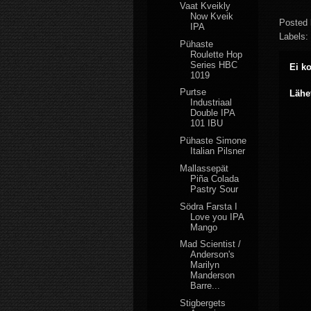
Vaat Kveikly
Now Kveik
Posted
IPA
Labels:
Pühaste
Roulette Hop
Series HBC
Ei k
1019
Purtse
Lähe
Industriaal
Double IPA
101 IBU
Pühaste Simone
Italian Pilsner
Mallassepät
Piña Colada
Pastry Sour
Södra Farsta I
Love you IPA
Mango
Mad Scientist /
Anderson's
Marilyn
Manderson
Barre...
Stigbergets