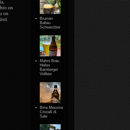
la,
hto on
u on
Bruman
ästi
Babau
Schwarzbier
Mahrs Bräu
Helles
Bamberger
Vollbier
Birra Messina
Cristalli di
Sale