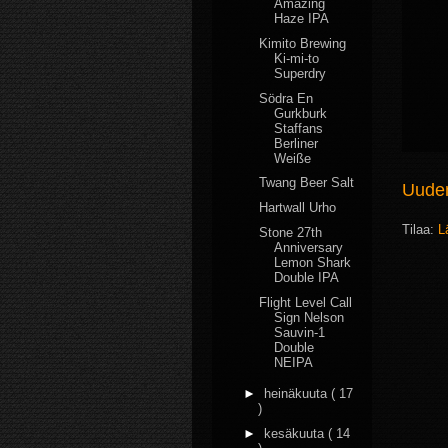
Amazing
Haze IPA
Kimito Brewing
Ki-mi-to
Superdry
Södra En
Gurkburk
Staffans
Berliner
Weiße
Twang Beer Salt
Uudem
Hartwall Urho
Tilaa:
L
Stone 27th
Anniversary
Lemon Shark
Double IPA
Flight Level Call
Sign Nelson
Sauvin-1
Double
NEIPA
►
heinäkuuta
( 17
)
►
kesäkuuta
( 14