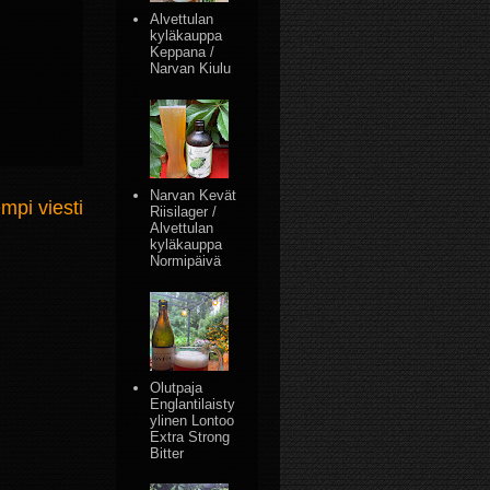
Alvettulan
kyläkauppa
Keppana /
Narvan Kiulu
Narvan Kevät
mpi viesti
Riisilager /
Alvettulan
kyläkauppa
Normipäivä
Olutpaja
Englantilaisty
ylinen Lontoo
Extra Strong
Bitter