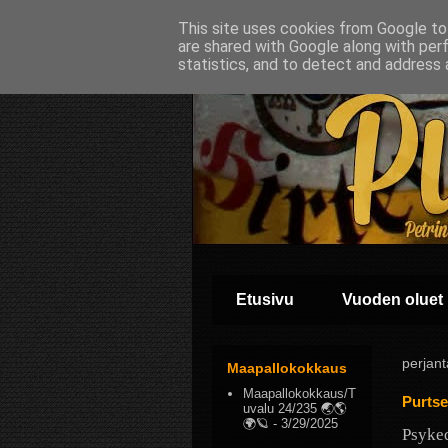
This site uses cookies from Google to 
are shared with Google along with per
statistics, and to detect and address 
Etusivu
Vuoden oluet
perjant
Maapallokokkaus
Maapallokokkaus/T
Purtse
uvalu 24/235 🌏🌎
🌍🪐
- 3/29/2025
Psyked