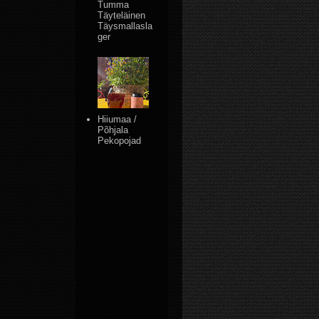
Tumma
Täyteläinen
Täysmallasla
ger
Hiiumaa /
Põhjala
Pekopojad