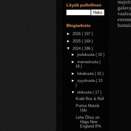
majoit
Löydä pullollinen
galaxy
vaalea
enemmä
humala
Blogiarkisto
►
2026
( 107 )
►
2025
( 169 )
▼
2024
( 186 )
►
joulukuuta
( 16 )
►
marraskuuta
(
18 )
►
lokakuuta
( 16 )
►
syyskuuta
( 13
)
▼
elokuuta
( 17 )
Krabi Ros & Roll
Purtse Metsik
Udu
Lehe Õhus on
Hägu New
England IPA