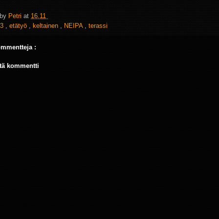
 by
Petri
at
16.11
3
,
etätyö
,
keltainen
,
NEIPA
,
terassi
ommentteja :
tä kommentti