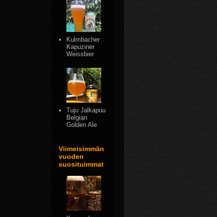
Kulmbacher
Kapuziner
Weissbier
Tuju Jalkapuu
Belgian
Golden Ale
Viimeisimmän
vuoden
suosituimmat