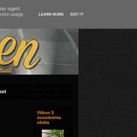
user-agent
erate usage
LEARN MORE
GOT IT
set
Viikon 5
suosituinta
olutta