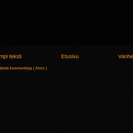
pi teksti
Etusivu
Vanhe
ähetä kommentteja ( Atom )