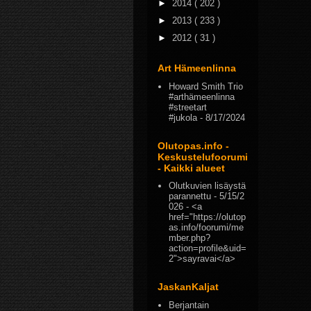
►
2014
( 202 )
►
2013
( 233 )
►
2012
( 31 )
Art Hämeenlinna
Howard Smith Trio
#arthämeenlinna
#streetart
#jukola
- 8/17/2024
Olutopas.info -
Keskustelufoorumi
- Kaikki alueet
Olutkuvien lisäystä
parannettu
- 5/15/2
026
- <a
href="https://olutop
as.info/foorumi/me
mber.php?
action=profile&uid=
2">sayravai</a>
JaskanKaljat
Berjantain