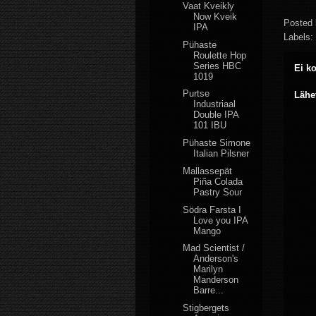
Vaat Kveikly
Now Kveik
Posted
IPA
Labels:
Pühaste
Roulette Hop
Series HBC
Ei k
1019
Purtse
Lähe
Industriaal
Double IPA
101 IBU
Pühaste Simone
Italian Pilsner
Mallassepät
Piña Colada
Pastry Sour
Södra Farsta I
Love you IPA
Mango
Mad Scientist /
Anderson's
Marilyn
Manderson
Barre...
Stigbergets