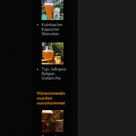
Kulmbacher
Kapuziner
Weissbier
Tuju Jalkapuu
Belgian
Golden Ale
Viimeisimmän
vuoden
suosituimmat