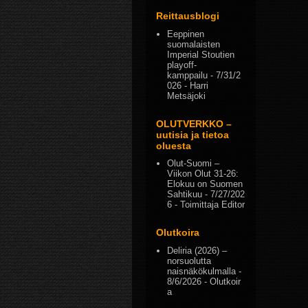
Reittausblogi
Eeppinen
suomalaisten
Imperial Stoutien
playoff-
kamppailu
- 7/31/2
026
- Harri
Metsäjoki
OLUTVERKKO –
uutisia ja tietoa
oluesta
Olut-Suomi –
Viikon Olut 31-26:
Elokuu on Suomen
Sahtikuu
- 7/27/202
6
- Toimittaja Editor
Olutkoira
Deliria (2026) –
norsuolutta
naisnäkökulmalla
-
8/6/2026
- Olutkoir
a