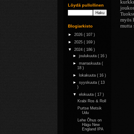
kurkku
Löydä pullollinen
joukos
Tuoksu
myös h
mutta 
Blogiarkisto
►
2026
( 107 )
►
2025
( 169 )
▼
2024
( 186 )
►
joulukuuta
( 16 )
►
marraskuuta
(
18 )
►
lokakuuta
( 16 )
►
syyskuuta
( 13
)
▼
elokuuta
( 17 )
Krabi Ros & Roll
Purtse Metsik
Udu
Lehe Õhus on
Hägu New
England IPA