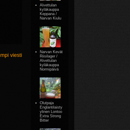
Alvettulan
kyläkauppa
Keppana /
Narvan Kiulu
Narvan Kevät
mpi viesti
Riisilager /
Alvettulan
kyläkauppa
Normipäivä
Olutpaja
Englantilaisty
ylinen Lontoo
Extra Strong
Bitter