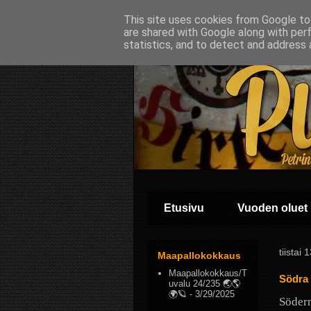
This site uses cookies from Google to 
are shared with Google along with per
statistics, and to detect and address 
Etusivu
Vuoden oluet
tiistai
Maapallokokkaus
Maapallokokkaus/T
Södra 
uvalu 24/235 🌏🌎
🌍🪐
- 3/29/2025
Söderm