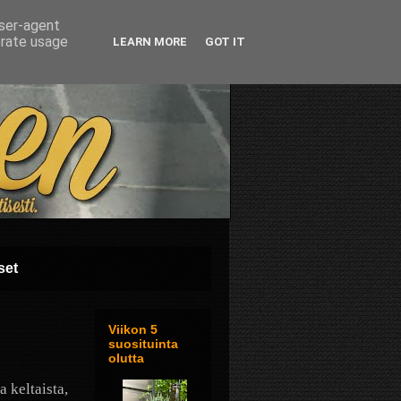
user-agent
erate usage
LEARN MORE
GOT IT
set
Viikon 5
suosituinta
olutta
 keltaista,