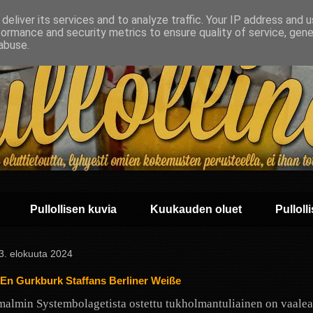
deliver its services and to analyze traffic. Your IP address and 
formance and security metrics to ensure quality of service, gen
abuse.
Pullollisen kuvia
Kuukauden oluet
Pullolli
 13. elokuuta 2024
En Gurkburk Staffans Berliner Weiße
almin Systembolagetista ostettu tukholmantuliainen on vaaleaa