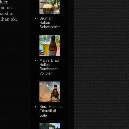
oluen
emeniä.
maistuu
Bruman
 Ihan ok,
Babau
Schwarzbier
Mahrs Bräu
Helles
Bamberger
Vollbier
Birra Messina
Cristalli di
Sale