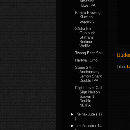
Amazing
Haze IPA
Kimito Brewing
Ki-mi-to
Superdry
Södra En
Gurkburk
Staffans
Berliner
Weiße
Twang Beer Salt
Uudem
Hartwall Urho
Tilaa:
L
Stone 27th
Anniversary
Lemon Shark
Double IPA
Flight Level Call
Sign Nelson
Sauvin-1
Double
NEIPA
►
heinäkuuta
( 17
)
►
kesäkuuta
( 14