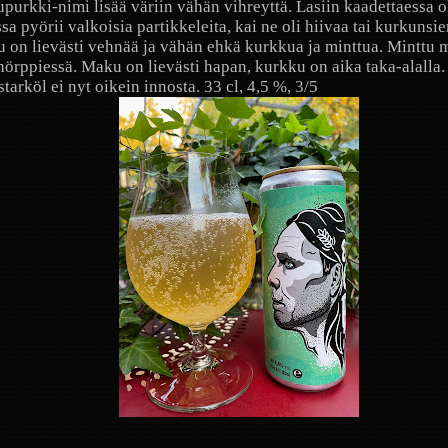
purkki-nimi lisää väriin vähän vihreyttä. Lasiin kaadettaessa 
sa pyörii valkoisia partikkeleita, kai ne oli hiivaa tai kurkunsi
 on lievästi vehnää ja vähän ehkä kurkkua ja minttua. Minttu 
örppiessä. Maku on lievästi hapan, kurkku on aika taka-alalla.
starköl ei nyt oikein innosta. 33 cl, 4,5 %, 3/5