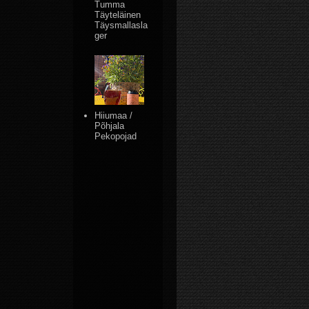
Tumma
Täyteläinen
Täysmallasla
ger
Hiiumaa /
Põhjala
Pekopojad