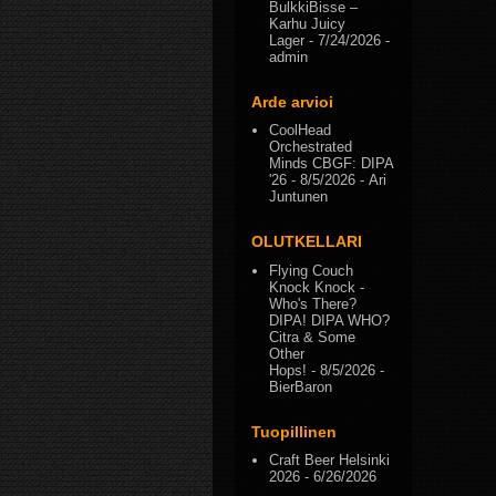
BulkkiBisse –
Karhu Juicy
Lager
- 7/24/2026
-
admin
Arde arvioi
CoolHead
Orchestrated
Minds CBGF: DIPA
'26
- 8/5/2026
- Ari
Juntunen
OLUTKELLARI
Flying Couch
Knock Knock -
Who's There?
DIPA! DIPA WHO?
Citra & Some
Other
Hops!
- 8/5/2026
-
BierBaron
Tuopillinen
Craft Beer Helsinki
2026
- 6/26/2026