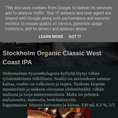
This site uses cookies from Google to deliver its services
Pullollinen
and to analyze traffic. Your IP address and user-agent are
shared with Google along with performance and security
metrics to ensure quality of service, generate usage
statistics, and to detect and address abuse.
▼
LEARN MORE
GOT IT
tiistai 3. joulukuuta 2024
Stockholm Organic Classic West
Coast IPA
Södermalmin Systembolagetin hyllyltä löytyi vähän
tylsännäköinen tölkillinen. Sisältö on aavistuksen sameaa
kultaa, vaahto on valkoinen ja nopea. Tuoksuu kirpeän
mandariinin ja makean sitruunan yhdistelmältä, vähän
mallasta ja isoja männynneulasia. Maku on pehmeä,
maltaisuutta, makeutta, hedelmäisyyttä,
loppumaussa
hitusen kuivuutta ja hiivaa. 330 ml, 6,5 %, 3/5