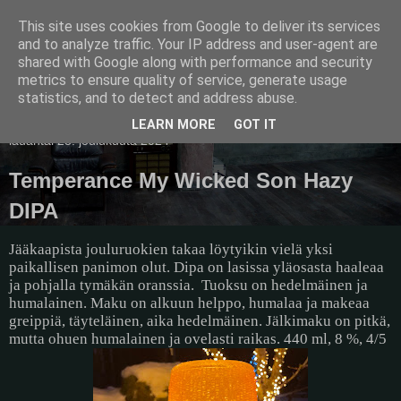
This site uses cookies from Google to deliver its services
Pullollinen
and to analyze traffic. Your IP address and user-agent are
shared with Google along with performance and security
metrics to ensure quality of service, generate usage
statistics, and to detect and address abuse.
▼
LEARN MORE
GOT IT
lauantai 28. joulukuuta 2024
Temperance My Wicked Son Hazy
DIPA
Jääkaapista jouluruokien takaa löytyikin vielä yksi
paikallisen panimon olut. Dipa on lasissa yläosasta haaleaa
ja pohjalla tymäkän oranssia.
Tuoksu on hedelmäinen ja
humalainen. Maku on alkuun helppo, humalaa ja makeaa
greippiä, täyteläinen, aika hedelmäinen. Jälkimaku on pitkä,
mutta ohuen humalainen ja ovelasti raikas. 440 ml, 8 %, 4/5