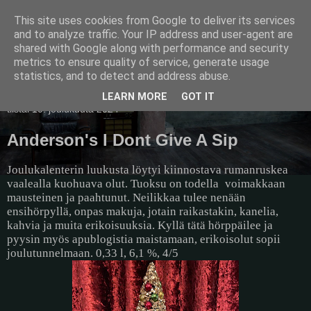
This site uses cookies from Google to deliver its services
Pullollinen
and to analyze traffic. Your IP address and user-agent are
shared with Google along with performance and security
metrics to ensure quality of service, generate usage
statistics, and to detect and address abuse.
▼
LEARN MORE
GOT IT
tiistai 10. joulukuuta 2024
Anderson's I Dont Give A Sip
Joulukalenterin luukusta löytyi kiinnostava rumanruskea
vaalealla kuohuava olut. Tuoksu on todella
voimakkaan
mausteinen ja paahtunut. Neilikkaa tulee nenään
ensihörpyllä, onpas makuja, jotain raikastakin, kanelia,
kahvia ja muita erikoisuuksia. Kyllä tätä hörppäilee ja
pyysin myös apublogistia maistamaan, erikoisolut sopii
joulutunnelmaan. 0,33 l, 6,1 %, 4/5