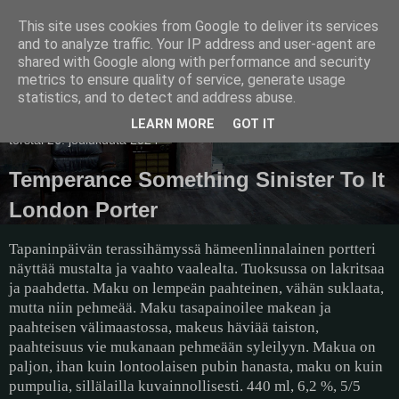
This site uses cookies from Google to deliver its services
Pullollinen
and to analyze traffic. Your IP address and user-agent are
shared with Google along with performance and security
metrics to ensure quality of service, generate usage
statistics, and to detect and address abuse.
▼
LEARN MORE
GOT IT
torstai 26. joulukuuta 2024
Temperance Something Sinister To It
London Porter
Tapaninpäivän terassihämyssä hämeenlinnalainen portteri
näyttää mustalta ja vaahto vaalealta. Tuoksussa on lakritsaa
ja paahdetta. Maku on lempeän paahteinen, vähän suklaata,
mutta niin pehmeää. Maku tasapainoilee makean ja
paahteisen välimaastossa, makeus häviää taiston,
paahteisuus vie mukanaan pehmeään syleilyyn. Makua on
paljon, ihan kuin lontoolaisen pubin hanasta, maku on kuin
pumpulia, sillälailla kuvainnollisesti. 440 ml, 6,2 %, 5/5