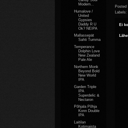
Modern...
Posted
Humalove /
Labels:
United
Gypsies
Daddy R U
Ei k
Ok? NEIPA
Mallassepät
Lähe
Sahti Tumma
Temperance
Dolphin Love
New Zealand
Pale Ale
Northern Monk
Beyond Bold
New World
IPA
Garden Triple
IPA
Superdelic &
Nectaron
Põhjala Põhja
Konn Double
IPA
Laitilan
Kotimaista