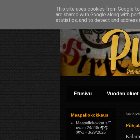
This site uses cookies from Google to 
are shared with Google along with per
statistics, and to detect and address 
Etusivu
Vuoden oluet
keskivi
Maapallokokkaus
Maapallokokkaus/T
Põhjal
uvalu 24/235 🌏🌎
🌍🪐
- 3/29/2025
Kalama