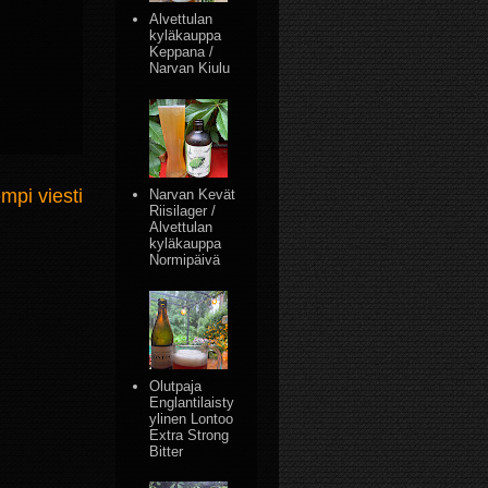
Alvettulan
kyläkauppa
Keppana /
Narvan Kiulu
mpi viesti
Narvan Kevät
Riisilager /
Alvettulan
kyläkauppa
Normipäivä
Olutpaja
Englantilaisty
ylinen Lontoo
Extra Strong
Bitter