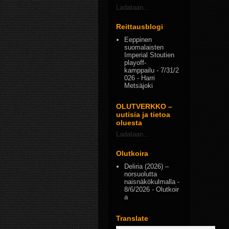
Ladataan...
Reittausblogi
Eeppinen
suomalaisten
Imperial Stoutien
playoff-
kamppailu
- 7/31/2
026
- Harri
Metsäjoki
OLUTVERKKO –
uutisia ja tietoa
oluesta
Ladataan...
Olutkoira
Deliria (2026) –
norsuolutta
naisnäkökulmalla
-
8/6/2026
- Olutkoir
a
Translate