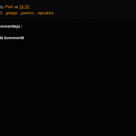
 by
Petri
at
19.33
3
,
greippi
,
panimo
,
rapsakka
ommentteja :
tä kommentti