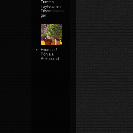
Tumma
Täyteläinen
Täysmallasla
ger
Hiiumaa /
Põhjala
Pekopojad