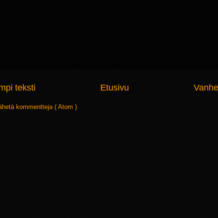
pi teksti
Etusivu
Vanhe
ähetä kommentteja ( Atom )