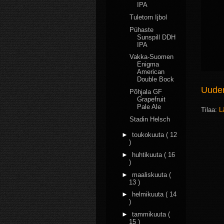
IPA
Tuletorn Ijbol
Pühaste
Sunspill DDH
IPA
Vakka-Suomen
Enigma
American
Double Bock
Uudem
Põhjala GF
Grapefruit
Pale Ale
Tilaa:
L
Stadin Helsch
►
toukokuuta
( 12
)
►
huhtikuuta
( 16
)
►
maaliskuuta
(
13 )
►
helmikuuta
( 14
)
►
tammikuuta
(
15 )