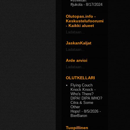
#streetart
#jukola
- 8/17/2024
Olutopas.info -
Keskustelufoorumi
- Kaikki alueet
Ladataan...
JaskanKaljat
Ladataan...
Arde arvioi
Ladataan...
OLUTKELLARI
Flying Couch
Knock Knock -
Who's There?
DIPA! DIPA WHO?
Citra & Some
Other
Hops!
- 8/5/2026
-
BierBaron
Tuopillinen