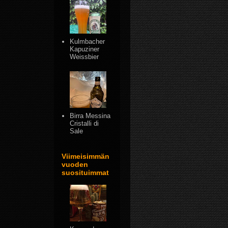
Kulmbacher
Kapuziner
Weissbier
Birra Messina
Cristalli di
Sale
Viimeisimmän
vuoden
suosituimmat