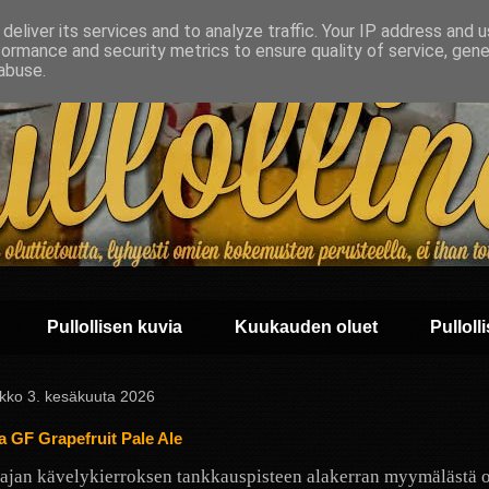
deliver its services and to analyze traffic. Your IP address and 
formance and security metrics to ensure quality of service, gen
abuse.
Pullollisen kuvia
Kuukauden oluet
Pullolli
ikko 3. kesäkuuta 2026
a GF Grapefruit Pale Ale
jan kävelykierroksen tankkauspisteen alakerran myymälästä o