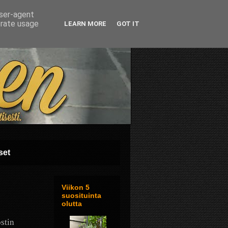
user-agent
erate usage
LEARN MORE
GOT IT
set
Viikon 5
suosituinta
olutta
stin