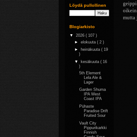
geippi
Löydä pullollinen
oikein
mutta 
Blogiarkisto
▼
2026
( 107 )
►
elokuuta
( 2 )
►
heinäkuuta
( 19
)
▼
kesäkuuta
( 16
)
5th Element
Lela Ale &
Lager
Garden Shuma
IPA West
Coast IPA
Pühaste
Paradise Drift
Fruited Sour
Vault City
Pippurikarkki
Finnish
Candy Sour