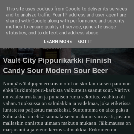
This site uses cookies from Google to deliver its services
Pullollinen
and to analyze traffic. Your IP address and user-agent are
shared with Google along with performance and security
metrics to ensure quality of service, generate usage
statistics, and to detect and address abuse.
▼
LEARN MORE
GOT IT
keskiviikko 24. kesäkuuta 2026
Vault City Pippurikarkki Finnish
Candy Sour Modern Sour Beer
Nimipäivälahjojen erikoisin olut on skotlantilaisen panimon
ehkä Turkinpippuri-karkista vaikutteita saanut sour. Väritys
on vaaleanruskean ja punaisen ruma sekoitus, vaahtoa oli
vähän. Tuoksussa on salmiakkia ja vadelmaa, joka etiketissä
luntatessa paljastuu mansikaksi. Suutuntuma on aika paksu.
Salmiakkia on ehkä suomalaiseen makuun varovasti, jostain
mallaskin onnistuu uimaan makuun mukaan. Jälkimaussa on
marjaisuutta ja vieno kerros salmiakkia. Erikoinen on