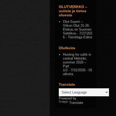
OLUTVERKKO –
uutisia ja tietoa
oluesta
Olut-Suomi –
Viikon Olut 31-26:
Elokuu on Suomen
Sahtikuu
- 7/27/202
6
- Toimittaja Editor
Olutkoira
Hunting for sahti in
central Helsinki,
summer 2026 –
Part
1/2
- 7/31/2026
- Ol
utkoira
Translate
Powered by
Translate