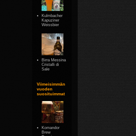
Kulmbacher
Kapuziner
Weissbier
Birra Messina
Cristalli di
Sale
Viimeisimmän
vuoden
suosituimmat
Komandor
Brew