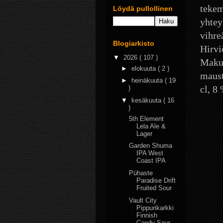
tekem
Löydä pullollinen
yhtey
vihre
Blogiarkisto
Hirvi
▼
2026
( 107 )
Maku 
►
elokuuta
( 2 )
maust
►
heinäkuuta
( 19
cl, 8
)
▼
kesäkuuta
( 16
)
5th Element
Lela Ale &
Lager
Garden Shuma
IPA West
Coast IPA
Pühaste
Paradise Drift
Fruited Sour
Vault City
Pippurikarkki
Finnish
Candy Sour