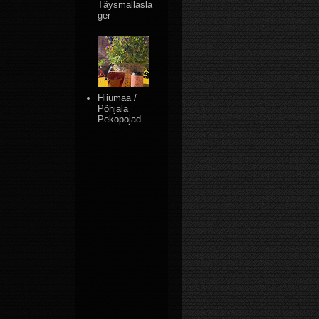
Täysmallasla
ger
Hiiumaa /
Põhjala
Pekopojad