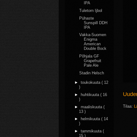
IPA
Tuletorn Ijbol
Pühaste
Sunspill DDH
IPA
Vakka-Suomen
Enigma
American
Double Bock
Põhjala GF
Grapefruit
Pale Ale
Stadin Helsch
►
toukokuuta
( 12
)
Uudem
►
huhtikuuta
( 16
)
Tilaa:
L
►
maaliskuuta
(
13 )
►
helmikuuta
( 14
)
►
tammikuuta
(
15 )