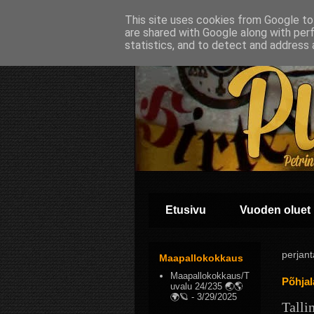
This site uses cookies from Google to 
are shared with Google along with per
statistics, and to detect and address 
Etusivu
Vuoden oluet
perjant
Maapallokokkaus
Maapallokokkaus/T
Põhjal
uvalu 24/235 🌏🌎
🌍🪐
- 3/29/2025
Talli