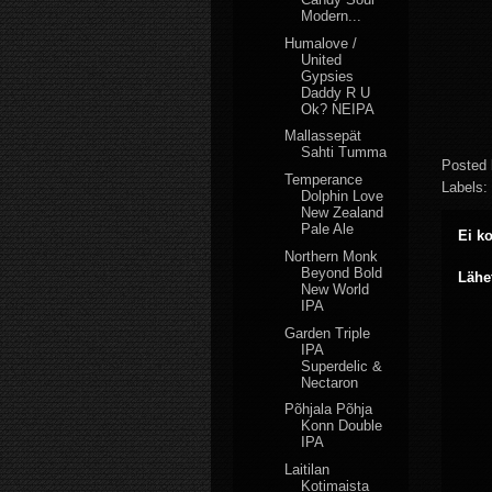
Modern...
Humalove /
United
Gypsies
Daddy R U
Ok? NEIPA
Mallassepät
Sahti Tumma
Posted
Temperance
Labels:
Dolphin Love
New Zealand
Pale Ale
Ei k
Northern Monk
Beyond Bold
Lähe
New World
IPA
Garden Triple
IPA
Superdelic &
Nectaron
Põhjala Põhja
Konn Double
IPA
Laitilan
Kotimaista