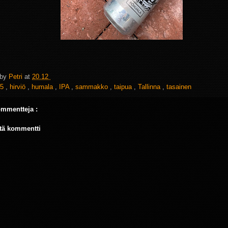
 by
Petri
at
20.12
5
,
hirviö
,
humala
,
IPA
,
sammakko
,
taipua
,
Tallinna
,
tasainen
ommentteja :
tä kommentti