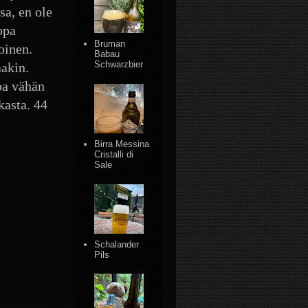
sa, en ole
opa
Bruman
oinen.
Babau
Schwarzbier
akin.
pa vähän
kasta. 44
Birra Messina
Cristalli di
Sale
Schalander
Pils