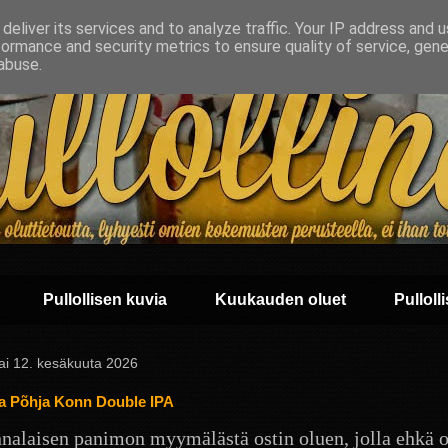
deliver its services and to analyze traffic. Your IP address and 
formance and security metrics to ensure quality of service, gen
abuse.
Pullollisen kuvia
Kuukauden oluet
Pullolli
ai 12. kesäkuuta 2026
a Põhja Konn Double IPA
nnalaisen panimon myymälästä ostin oluen, jolla ehkä o