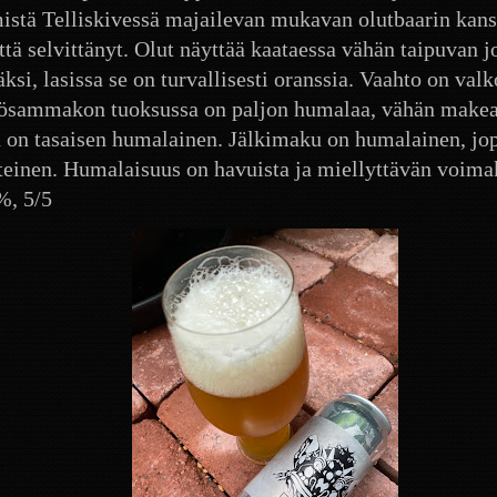
istä Telliskivessä majailevan mukavan olutbaarin kans
ttä selvittänyt. Olut näyttää kaataessa vähän taipuvan j
äksi, lasissa se on turvallisesti oranssia. Vaahto on valk
ösammakon tuoksussa on paljon humalaa, vähän makea
on tasaisen humalainen. Jälkimaku on humalainen, jo
einen. Humalaisuus on havuista ja miellyttävän voima
 %, 5/5