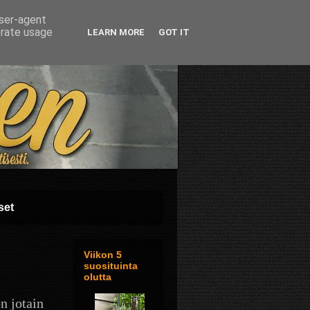
user-agent
erate usage
LEARN MORE
GOT IT
set
Viikon 5
suosituinta
olutta
n jotain