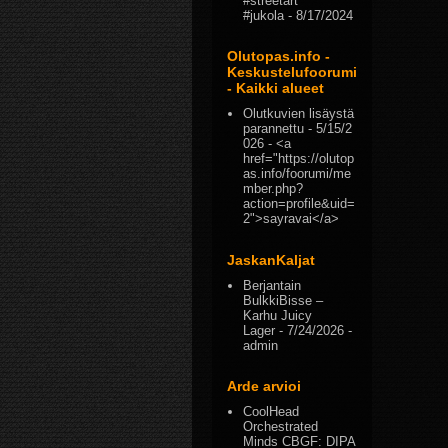
#streetart
#jukola
- 8/17/2024
Olutopas.info -
Keskustelufoorumi
- Kaikki alueet
Olutkuvien lisäystä
parannettu
- 5/15/2
026
- <a
href="https://olutop
as.info/foorumi/me
mber.php?
action=profile&uid=
2">sayravai</a>
JaskanKaljat
Berjantain
BulkkiBisse –
Karhu Juicy
Lager
- 7/24/2026
-
admin
Arde arvioi
CoolHead
Orchestrated
Minds CBGF: DIPA