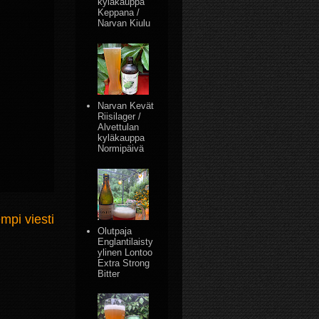
kyläkauppa
Keppana /
Narvan Kiulu
Narvan Kevät
Riisilager /
Alvettulan
kyläkauppa
Normipäivä
mpi viesti
Olutpaja
Englantilaisty
ylinen Lontoo
Extra Strong
Bitter