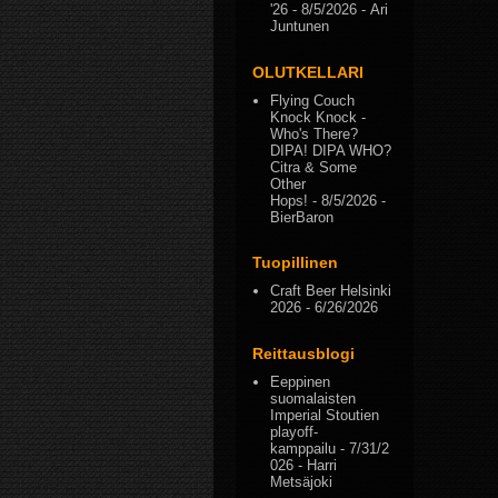
'26
- 8/5/2026
- Ari
Juntunen
OLUTKELLARI
Flying Couch
Knock Knock -
Who's There?
DIPA! DIPA WHO?
Citra & Some
Other
Hops!
- 8/5/2026
-
BierBaron
Tuopillinen
Craft Beer Helsinki
2026
- 6/26/2026
Reittausblogi
Eeppinen
suomalaisten
Imperial Stoutien
playoff-
kamppailu
- 7/31/2
026
- Harri
Metsäjoki