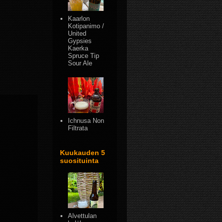
Kaarlon
Kotipanimo /
United
Gypsies
Kaerka
Spruce Tip
Sour Ale
Ichnusa Non
Filtrata
Kuukauden 5
suosituinta
Alvettulan