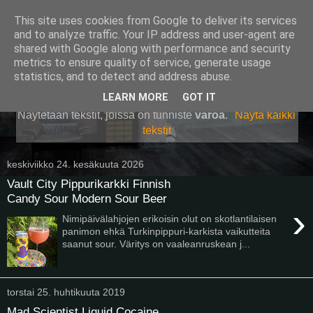
This site uses cookies from Google to deliver its services
Pullollinen
and to analyze traffic. Your IP address and user-agent are
shared with Google along with performance and security
metrics to ensure quality of service, generate usage
statistics, and to detect and address abuse.
▼
LEARN MORE
GOT IT
Näytetään tekstit, joissa on tunniste
varoa
.
Näytä kaikki
tekstit
keskiviikko 24. kesäkuuta 2026
Vault City Pippurikarkki Finnish
Candy Sour Modern Sour Beer
›
Nimipäivälahjojen erikoisin olut on skotlantilaisen
panimon ehkä Turkinpippuri-karkista vaikutteita
saanut sour. Väritys on vaaleanruskean j...
torstai 25. huhtikuuta 2019
Mad Scientist Liquid Cocaine